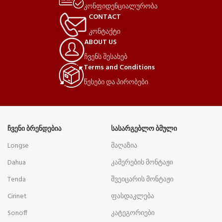
კონფიდენციალურობა
CONTACT
კონტაქტი
ABOUT US
ჩვენს შესახებ
Terms and Conditions
წესები და პირობები
ᲩᲕᲔᲜᲘ ᲑᲠᲔᲜᲓᲔᲑᲘᲐ
ᲡᲐᲡᲐᲠᲒᲔᲑᲚᲝ ᲑᲛᲣᲚᲘ
Longse
მაღაზია
Dahua
კამერების მონტაჟი
Tenda
შვეიცარის მონტაჟი
Cirinet
ფასდაკლება
Sonoff
კატეგორიები