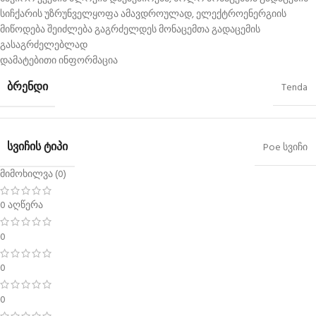
სიჩქარის უზრუნველყოფა ამავდროულად, ელექტროენერგიის
მიწოდება შეიძლება გაგრძელდეს მონაცემთა გადაცემის
გასაგრძელებლად
დამატებითი ინფორმაცია
ᲑᲠᲔᲜᲓᲘ
Tenda
ᲡᲕᲘᲩᲘᲡ ᲢᲘᲞᲘ
Poe სვიჩი
მიმოხილვა (0)
0 აღწერა
0
0
0