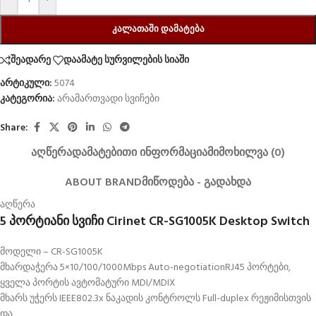
ᲙᲐᲚᲐᲗᲐᲨᲘ ᲓᲐᲛᲐᲢᲔᲑᲐ
შეადარე
დაამატე სურვილების სიაში
არტიკული:
5074
კატეგორია:
არამართვადი სვიჩები
Share:
ᲐᲦᲬᲔᲠᲐ
ᲓᲐᲛᲐᲢᲔᲑᲘᲗᲘ ᲘᲜᲤᲝᲠᲛᲐᲪᲘᲐ
ᲛᲘᲛᲝᲮᲘᲚᲕᲐ (0)
ABOUT BRAND
ᲛᲘᲬᲝᲓᲔᲑᲐ - ᲒᲐᲓᲐᲮᲓᲐ
აღწერა
5 პორტიანი სვიჩი Cirinet CR-SG1005K Desktop Switch
მოდელი – CR-SG1005K
მხარდაჭერა 5×10/100/1000Mbps Auto-negotiationRJ45 პორტები,
ყველა პორტის ავტომატური MDI/MDIX
მხარს უჭერს IEEE802.3x ნაკადის კონტროლს Full-duplex რეჟიმისთვის
და