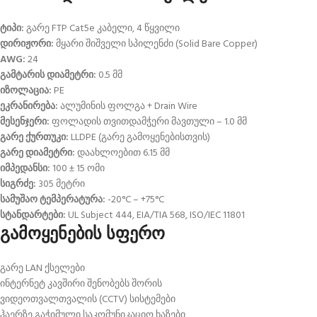
ტიპი:
გარე FTP Cat5e კაბელი, 4 წყვილი
დირიჟორი:
მყარი შიშველი სპილენძი (Solid Bare Copper)
AWG:
24
გამტარის დიამეტრი:
0.5 მმ
იზოლაცია:
PE
ეკრანირება:
ალუმინის ფოლგა + Drain Wire
მესენჯერი:
ფოლადის თვითდამჭერი მავთული – 1.0 მმ
გარე ქურთუკი:
LLDPE (გარე გამოყენებისთვის)
გარე დიამეტრი:
დაახლოებით 6.15 მმ
იმპედანსი:
100 ± 15 ომი
სიგრძე:
305 მეტრი
სამუშაო ტემპერატურა:
-20°C – +75°C
სტანდარტები:
UL Subject 444, EIA/TIA 568, ISO/IEC 11801
გამოყენების სფერო
გარე LAN ქსელები
ინტერნეტ კავშირი შენობებს შორის
ვიდეოთვალთვალის (CCTV) სისტემები
ჰაერზე გაჭიმული საკომუნიკაციო ხაზები