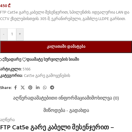
450
₾
FTP Cat5e გარე კაბელი მესენჯერით, სპილენძის. იდეალურია LAN და
CCTV ქსელებისთვის. 305 მ, ეკრანირებული, გამძლე LLDPE გარსით.
-
+
ᲙᲐᲚᲐᲗᲐᲨᲘ ᲓᲐᲛᲐᲢᲔᲑᲐ
შეადარე
დაამატე სურვილების სიაში
არტიკული:
5166
კატეგორია:
Cat5e გარე გამოყენების
Share:
ᲐᲦᲬᲔᲠᲐ
ᲓᲐᲛᲐᲢᲔᲑᲘᲗᲘ ᲘᲜᲤᲝᲠᲛᲐᲪᲘᲐ
ᲛᲘᲛᲝᲮᲘᲚᲕᲐ (0)
ᲛᲘᲬᲝᲓᲔᲑᲐ - ᲒᲐᲓᲐᲮᲓᲐ
აღწერა
FTP Cat5e გარე კაბელი მესენჯერით –