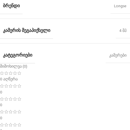
ᲑᲠᲔᲜᲓᲘ
Longse
ᲙᲐᲛᲔᲠᲘᲡ ᲛᲔᲒᲐᲞᲘᲥᲡᲔᲚᲘ
4 მპ
ᲙᲐᲢᲔᲒᲝᲠᲘᲔᲑᲘ
კამერები
მიმოხილვა (0)
0 აღწერა
0
0
0