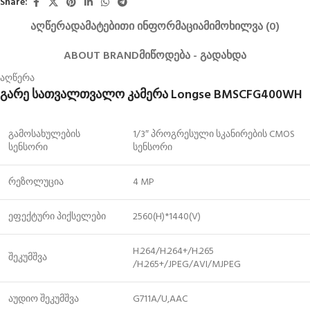
Share:
ᲐᲦᲬᲔᲠᲐ
ᲓᲐᲛᲐᲢᲔᲑᲘᲗᲘ ᲘᲜᲤᲝᲠᲛᲐᲪᲘᲐ
ᲛᲘᲛᲝᲮᲘᲚᲕᲐ (0)
ABOUT BRAND
ᲛᲘᲬᲝᲓᲔᲑᲐ - ᲒᲐᲓᲐᲮᲓᲐ
აღწერა
გარე სათვალთვალო კამერა Longse BMSCFG400WH
გამოსახულების
1/3″ პროგრესული სკანირების CMOS
სენსორი
სენსორი
რეზოლუცია
4 MP
ეფექტური პიქსელები
2560(H)*1440(V)
H.264/H.264+/H.265
შეკუმშვა
/H.265+/JPEG/AVI/MJPEG
აუდიო შეკუმშვა
G711A/U,AAC