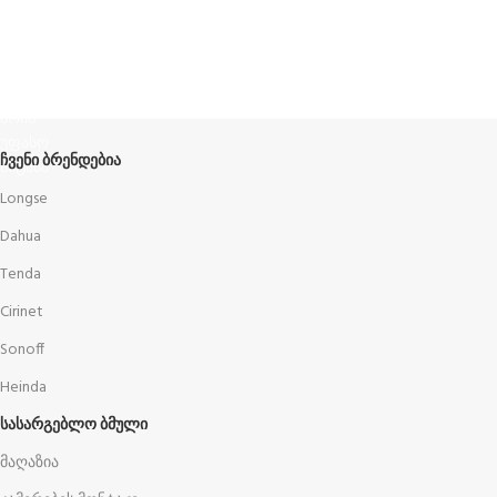
Terms and Conditions
წესები და პირობები
ᲩᲕᲔᲜᲘ ᲑᲠᲔᲜᲓᲔᲑᲘᲐ
Longse
Dahua
Tenda
Cirinet
Sonoff
Heinda
ᲡᲐᲡᲐᲠᲒᲔᲑᲚᲝ ᲑᲛᲣᲚᲘ
მაღაზია