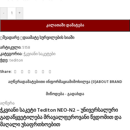
-
+
ᲙᲐᲚᲐᲗᲐᲨᲘ ᲓᲐᲛᲐᲢᲔᲑᲐ
შეადარე
დაამატე სურვილების სიაში
არტიკული:
5158
კატეგორია:
ჭკვიანი საკეტები
ჭდე:
tediton
Share:
ᲐᲦᲬᲔᲠᲐ
ᲓᲐᲛᲐᲢᲔᲑᲘᲗᲘ ᲘᲜᲤᲝᲠᲛᲐᲪᲘᲐ
ᲛᲘᲛᲝᲮᲘᲚᲕᲐ (0)
ABOUT BRAND
ᲛᲘᲬᲝᲓᲔᲑᲐ - ᲒᲐᲓᲐᲮᲓᲐ
აღწერა
ჭკვიანი საკეტი Tediton NEO-N2 – უნივერსალური
გადაწყვეტილება მრავალფეროვანი წვდომით და
მაღალი უსაფრთხოებით