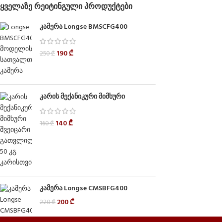
ᲧᲕᲔᲚᲐᲖᲔ ᲠᲔᲘᲢᲘᲜᲒᲣᲚᲘ ᲞᲠᲝᲓᲣᲥᲢᲔᲑᲘ
კამერა Longse BMSCFG400
190
₾
250
₾
კარის მექანიკური მიმხური
140
₾
160
₾
კამერა Longse CMSBFG400
200
₾
220
₾