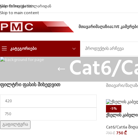
Skip to navigation
ფასო მიწოდება 100 ლარიდან
Skip to main content
ᲛᲗᲐᲕᲐᲠᲘ
ᲛᲐᲦᲐᲖᲘᲐ
LIVE ᲙᲐᲛᲔᲠᲔᲑ
ᲙᲐᲢᲔᲒᲝᲠᲘᲔᲑᲘ
Cat6/C
ᲤᲘᲚᲢᲠᲘ ᲤᲐᲡᲘᲡ ᲛᲘᲮᲔᲓᲕᲘᲗ
მთავარი
/
მაღაზ
-5%
ქსელის კაბელი
გაფილტვრა
Cat6/Cat6a შიდ
750
₾
790
₾