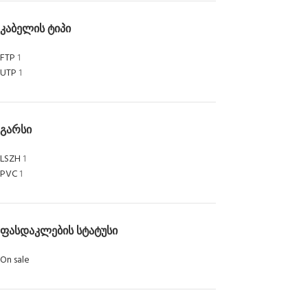
ᲙᲐᲑᲔᲚᲘᲡ ᲢᲘᲞᲘ
FTP
1
UTP
1
ᲒᲐᲠᲡᲘ
LSZH
1
PVC
1
ᲤᲐᲡᲓᲐᲙᲚᲔᲑᲘᲡ ᲡᲢᲐᲢᲣᲡᲘ
On sale