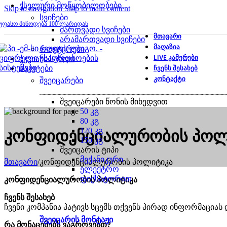
ქსელური მოწყობილობები
Skip to navigation
Skip to main content
სვიჩები
უფასო მიწოდება 100 ლარიდან
მართვადი სვიჩები
ᲛᲗᲐᲕᲐᲠᲘ
არამართვადი სვიჩები
ᲛᲐᲦᲐᲖᲘᲐ
როუტერები
LIVE ᲙᲐᲛᲔᲠᲔᲑᲘ
ჭკვიანი სახლი
ᲩᲕᲔᲜᲡ ᲨᲔᲡᲐᲮᲔᲑ
საკეტები
ᲙᲝᲜᲢᲐᲥᲢᲘ
შვეიცარები
შვეიცარები წონის მიხედვით
50 კგ
80 კგ
120 კგ
კონფიდენციალურობის პოლ
150 კგ
შვეიცარის ტიპი
მექანიკური
მთავარი
/
კონფიდენციალურობის პოლიტიკა
ელექტრო
ფიქსატორით
კონფიდენციალურობის პოლიტიკა
ჩვენს შესახებ
ჩვენი კომპანია პატივს სცემს თქვენს პირად ინფორმაცი
შვეიცარის მონტაჟი
რა მონაცემებს ვაგროვებთ?