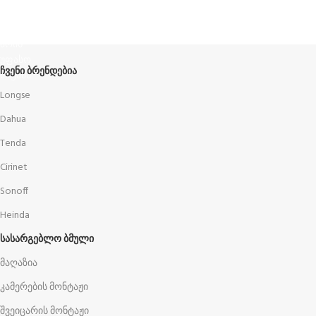
წესები და პირობები
ᲩᲕᲔᲜᲘ ᲑᲠᲔᲜᲓᲔᲑᲘᲐ
Longse
Dahua
Tenda
Cirinet
Sonoff
Heinda
ᲡᲐᲡᲐᲠᲒᲔᲑᲚᲝ ᲑᲛᲣᲚᲘ
მაღაზია
კამერების მონტაჟი
შვეიცარის მონტაჟი