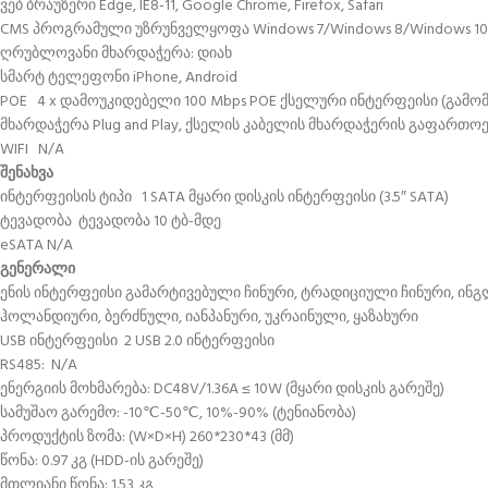
ვებ ბრაუზერი Edge, IE8-11, Google Chrome, Firefox, Safari
CMS პროგრამული უზრუნველყოფა Windows 7/Windows 8/Windows 10/
ღრუბლოვანი მხარდაჭერა: დიახ
სმარტ ტელეფონი iPhone, Android
POE 4 x დამოუკიდებელი 100 Mbps POE ქსელური ინტერფეისი (გამომავ
მხარდაჭერა Plug and Play, ქსელის კაბელის მხარდაჭერის გაფართოებ
WIFI N/A
შენახვა
ინტერფეისის ტიპი 1 SATA მყარი დისკის ინტერფეისი (3.5″ SATA)
ტევადობა ტევადობა 10 ტბ-მდე
eSATA N/A
გენერალი
ენის ინტერფეისი გამარტივებული ჩინური, ტრადიციული ჩინური, ინ
ჰოლანდიური, ბერძნული, იანპანური, უკრაინული, ყაზახური
USB ინტერფეისი 2 USB 2.0 ინტერფეისი
RS485: N/A
ენერგიის მოხმარება: DC48V/1.36A ≤ 10W (მყარი დისკის გარეშე)
სამუშაო გარემო: -10℃-50℃, 10%-90% (ტენიანობა)
პროდუქტის ზომა: (W×D×H) 260*230*43 (მმ)
წონა: 0.97 კგ (HDD-ის გარეშე)
მთლიანი წონა: 1.53 კგ