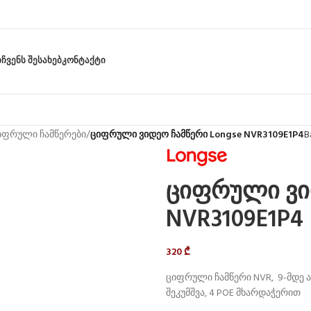
Ი
ᲩᲕᲔᲜᲡ ᲨᲔᲡᲐᲮᲔᲑ
ᲙᲝᲜᲢᲐᲥᲢᲘ
იფრული ჩამწერები
/
ციფრული ვიდეო ჩამწერი Longse NVR3109E1P4
B
ციფრული ვი
NVR3109E1P4
320
₾
ციფრული ჩამწერი NVR, 9-მდე ა
შეკუმშვა, 4 POE მხარდაჭერით