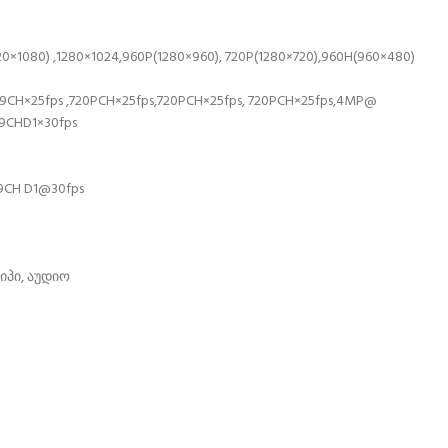
1080) ,1280×1024,960P(1280×960), 720P(1280×720),960H(960×480)
H×25fps ,720PCH×25fps,720PCH×25fps, 720PCH×25fps,4MP@
9CHD1×30fps
9CH D1@30fps
იპი, აუდიო