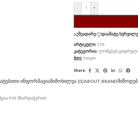
-
+
შეადარე
დაამატე სურვილებ
არტიკული:
5115
კატეგორია:
ლონგსეს ციფრული
ჭდე:
longse
Share:
ᲐᲢᲔᲑᲘᲗᲘ ᲘᲜᲤᲝᲠᲛᲐᲪᲘᲐ
ᲛᲘᲛᲝᲮᲘᲚᲕᲐ (0)
ABOUT BRAND
ᲛᲘᲬᲝᲓᲔᲑ
ქცია POE მხარდაჭერით