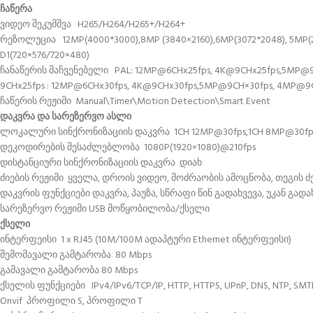
ჩაწერა
ვიდეო შეკუმშვა H265/H264/H265+/H264+
რეზოლუცია 12MP(4000*3000),8MP (3840×2160),6MP(3072*2048), 5MP(259
D1(720×576/720×480)
ჩანაწერის მაჩვენებელი PAL: 12MP@6CHx25fps, 4K@9CHx25fps,5MP@9C
9CHx25fps : 12MP@6CHx30fps, 4K@9CHx30fps,5MP@9CH×30fps, 4MP@9
ჩაწერის რეჟიმი Manual\Timer\Motion Detection\Smart Event
დაკვრა და სარეზერვო ასლი
ლოკალური სინქრონიზაციის დაკვრა 1CH 12MP@30fps,1CH 8MP@30fps, 
დეკოდირების შესაძლებლობა 1080P(1920×1080)@210fps
დისტანციური სინქრონიზაციის დაკვრა დიახ
ძიების რეჟიმი ყველა, დროის ვიდეო, მოძრაობის ამოცნობა, თეგის ძე
დაკვრის ფუნქციები დაკვრა, პაუზა, სწრაფი წინ გადახვევა, უკან გად
სარეზერვო რეჟიმი USB მოწყობილობა/ქსელი
ქსელი
ინტერფეისი 1 x RJ45 (10M/100M ადაპტური Ethernet ინტერფეისი)
შემომავალი გამტარობა 80 Mbps
გამავალი გამტარობა 80 Mbps
ქსელის ფუნქციები IPv4/IPv6/TCP/IP, HTTP, HTTPS, UPnP, DNS, NTP, SMTP
Onvif პროფილი S, პროფილი T