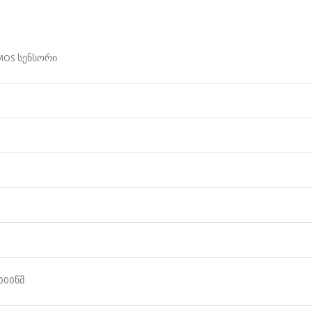
CMOS სენსორი
0000წმ