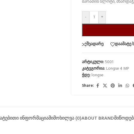
ბარათის სლოტი, მხარდაჭე
-
+
შეადარე
დაამატე 
არტიკული:
5001
კატეგორია:
Longse 4 MP
ჭდე:
longse
Share:
ᲐᲢᲔᲑᲘᲗᲘ ᲘᲜᲤᲝᲠᲛᲐᲪᲘᲐ
ᲛᲘᲛᲝᲮᲘᲚᲕᲐ (0)
ABOUT BRAND
ᲛᲘᲬᲝᲓᲔᲑ