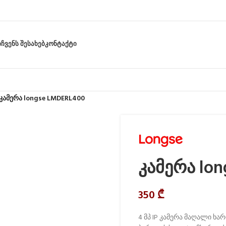
Ი
ᲩᲕᲔᲜᲡ ᲨᲔᲡᲐᲮᲔᲑ
ᲙᲝᲜᲢᲐᲥᲢᲘ
კამერა longse LMDERL400
კამერა lo
350
₾
4 მპ IP კამერა მაღალი ხა