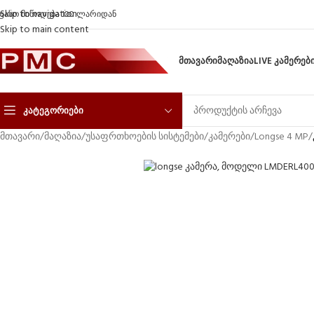
Skip to navigation
ფასო მიწოდება 100 ლარიდან
Skip to main content
ᲛᲗᲐᲕᲐᲠᲘ
ᲛᲐᲦᲐᲖᲘᲐ
LIVE ᲙᲐᲛᲔᲠᲔᲑ
ᲙᲐᲢᲔᲒᲝᲠᲘᲔᲑᲘ
მთავარი
/
მაღაზია
/
უსაფრთხოების სისტემები
/
კამერები
/
Longse 4 MP
/