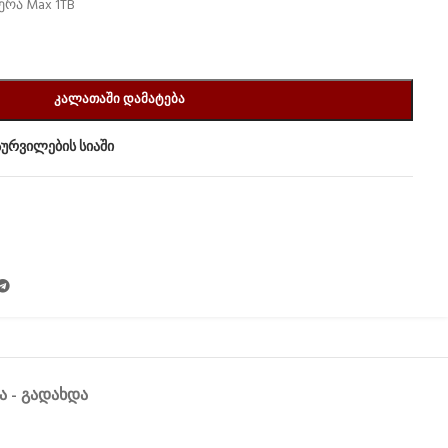
რა Max 1TB
ᲙᲐᲚᲐᲗᲐᲨᲘ ᲓᲐᲛᲐᲢᲔᲑᲐ
სურვილების სიაში
Ა - ᲒᲐᲓᲐᲮᲓᲐ