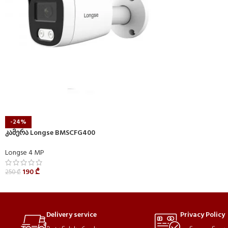
-24%
კამერა Longse BMSCFG400
Longse 4 MP
190
₾
250
₾
Delivery service
Privacy Policy