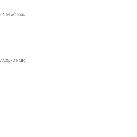
ა 64 არხით.
720p/D1/CIF)