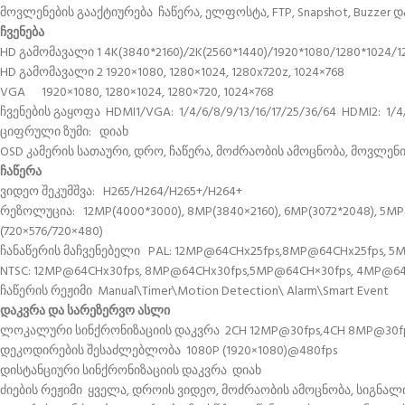
მოვლენების გააქტიურება ჩაწერა, ელფოსტა, FTP, Snapshot, Buzzer დ
ჩვენება
HD გამომავალი 1 4K(3840*2160)/2K(2560*1440)/1920*1080/1280*1024/1
HD გამომავალი 2 1920×1080, 1280×1024, 1280x720z, 1024×768
VGA 1920×1080, 1280×1024, 1280×720, 1024×768
ჩვენების გაყოფა HDMI1/VGA: 1/4/6/8/9/13/16/17/25/36/64 HDMI2: 1/4/
ციფრული ზუმი: დიახ
OSD კამერის სათაური, დრო, ჩაწერა, მოძრაობის ამოცნობა, მოვლენ
ჩაწერა
ვიდეო შეკუმშვა: H265/H264/H265+/H264+
რეზოლუცია: 12MP(4000*3000), 8MP(3840×2160), 6MP(3072*2048), 5MP(25
(720×576/720×480)
ჩანაწერის მაჩვენებელი PAL: 12MP@64CHx25fps,8MP@64CHx25fps, 5M
NTSC: 12MP@64CHx30fps, 8MP@64CHx30fps,5MP@64CH×30fps, 4MP@64C
ჩაწერის რეჟიმი Manual\Timer\Motion Detection\ Alarm\Smart Event
დაკვრა და სარეზერვო ასლი
ლოკალური სინქრონიზაციის დაკვრა 2CH 12MP@30fps,4CH 8MP@30fps, 6
დეკოდირების შესაძლებლობა 1080P (1920×1080)@480fps
დისტანციური სინქრონიზაციის დაკვრა დიახ
ძიების რეჟიმი ყველა, დროის ვიდეო, მოძრაობის ამოცნობა, სიგნალიზ