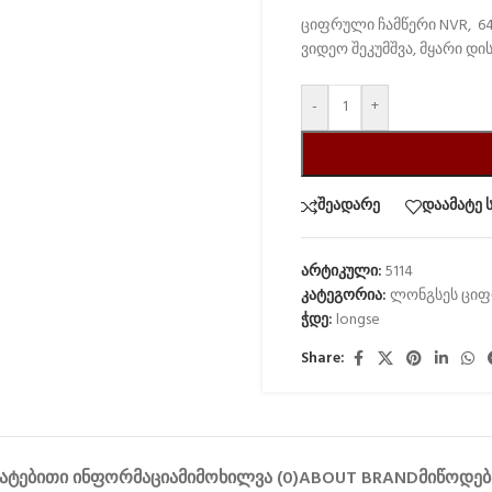
ციფრული ჩამწერი NVR, 64
ვიდეო შეკუმშვა, მყარი დი
-
+
შეადარე
დაამატე 
არტიკული:
5114
კატეგორია:
ლონგსეს ციფ
ჭდე:
longse
Share:
ᲐᲢᲔᲑᲘᲗᲘ ᲘᲜᲤᲝᲠᲛᲐᲪᲘᲐ
ᲛᲘᲛᲝᲮᲘᲚᲕᲐ (0)
ABOUT BRAND
ᲛᲘᲬᲝᲓᲔᲑ