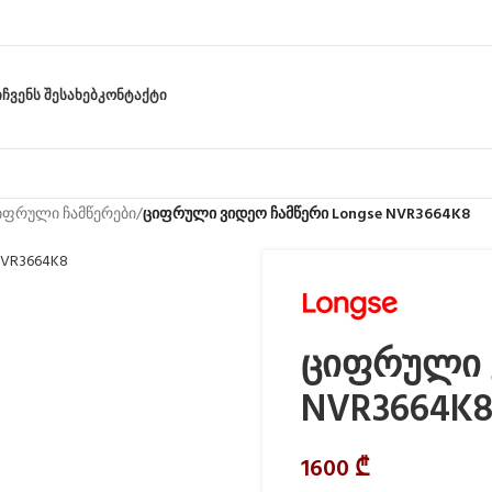
Ი
ᲩᲕᲔᲜᲡ ᲨᲔᲡᲐᲮᲔᲑ
ᲙᲝᲜᲢᲐᲥᲢᲘ
იფრული ჩამწერები
/
ციფრული ვიდეო ჩამწერი Longse NVR3664K8
ციფრული ვ
NVR3664K
1600
₾