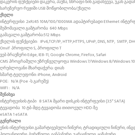
დაკვრის ფუნქციები დაკვრა, პაუზა, სწრაფი წინ გადახვევა, უკან გად
სარეზერვო რეჟიმი USB მოწყობილობა/ქსელი
ქსელი
ინტერფეისი 2xRJ45 10M/100/1000MA ადაპტირებადი Ethernet ინტერ
შემომავალი გამტარობა 640 Mbps
გამავალი გამტარობა:512 Mbps
ქსელის ფუნქციები: IPv6,TCP/IP, HTTP,HTTPS, UPnP, DNS, NTP, SMTP, DHC
Onvif პროფილი S, პროფილი T
ვებ ბრაუზერი Edge, IE8-11, Google Chrome, Firefox, Safari
CMS პროგრამული უზრუნველყოფა Windows 7/Windows 8/Windows 10/
ღრუბლოვანი მხარდაჭერა: დიახ
სმარტ ტელეფონი: iPhone, Android
POE: N/A (Poe -ს გარეშე)
WIFI : N/A
შენახვა
ინტერფეისის ტიპი 8 SATA მყარი დისკის ინტერფეისი (3.5″ SATA)
ტევადობა 10 ტბ-მდე ტევადობა თითოეულ HDD-ზე
eSATA 1 eSATA
გენერალი
ენის ინტერფეისი გამარტივებული ჩინური, ტრადიციული ჩინური, ინ
ჰოლანდიური, ბერძნული, იანპანური, უკრაინული, ყაზახური