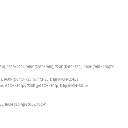
), 1280×1024,960P(1280×960), 720P(1280×720), 960H(960×480)D1
, 960P@64CH×25fps,4CH25. D1@64CH×25fps
, 64CH×30fps. 720P@64CH×30fp, D1@64CH×30fps
 16CH 720P@30fps, 16CH1