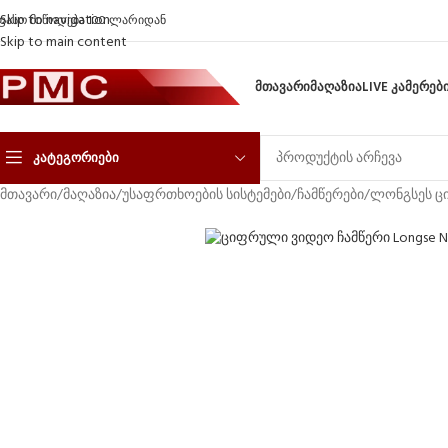
Skip to navigation
ფასო მიწოდება 100 ლარიდან
Skip to main content
ᲛᲗᲐᲕᲐᲠᲘ
ᲛᲐᲦᲐᲖᲘᲐ
LIVE ᲙᲐᲛᲔᲠᲔᲑ
ᲙᲐᲢᲔᲒᲝᲠᲘᲔᲑᲘ
მთავარი
/
მაღაზია
/
უსაფრთხოების სისტემები
/
ჩამწერები
/
ლონგსეს ც