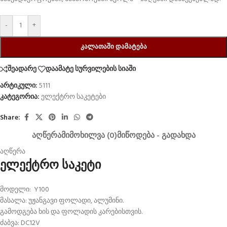
-
+
ᲙᲐᲚᲐᲗᲐᲨᲘ ᲓᲐᲛᲐᲢᲔᲑᲐ
შეადარე
დაამატე სურვილების სიაში
არტიკული:
5111
კატეგორია:
ელექტრო საკეტები
Share:
ᲐᲦᲬᲔᲠᲐ
ᲛᲘᲛᲝᲮᲘᲚᲕᲐ (0)
ᲛᲘᲬᲝᲓᲔᲑᲐ - ᲒᲐᲓᲐᲮᲓᲐ
აღწერა
ელექტრო საკეტი
მოდელი: Y100
მასალა: უჟანგავი ფოლადი, ალუმინი.
გამოდგება ხის და ფოლადის კარებისთვის.
ძაბვა: DC12V