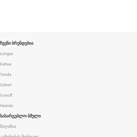
Terms and Conditions
წესები და პირობები
ᲩᲕᲔᲜᲘ ᲑᲠᲔᲜᲓᲔᲑᲘᲐ
Longse
Dahua
Tenda
Cirinet
Sonoff
Heinda
ᲡᲐᲡᲐᲠᲒᲔᲑᲚᲝ ᲑᲛᲣᲚᲘ
მაღაზია