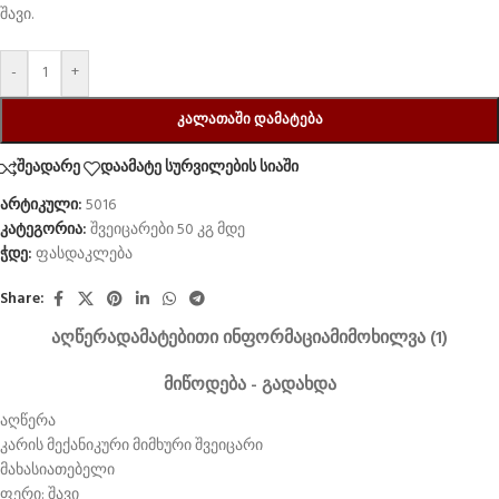
შავი.
-
+
ᲙᲐᲚᲐᲗᲐᲨᲘ ᲓᲐᲛᲐᲢᲔᲑᲐ
შეადარე
დაამატე სურვილების სიაში
არტიკული:
5016
კატეგორია:
შვეიცარები 50 კგ მდე
ჭდე:
ფასდაკლება
Share:
ᲐᲦᲬᲔᲠᲐ
ᲓᲐᲛᲐᲢᲔᲑᲘᲗᲘ ᲘᲜᲤᲝᲠᲛᲐᲪᲘᲐ
ᲛᲘᲛᲝᲮᲘᲚᲕᲐ (1)
ᲛᲘᲬᲝᲓᲔᲑᲐ - ᲒᲐᲓᲐᲮᲓᲐ
აღწერა
კარის მექანიკური მიმხური შვეიცარი
მახასიათებელი
ფერი: შავი