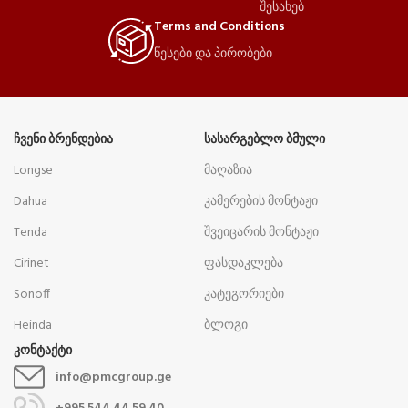
შესახებ
Terms and Conditions
წესები და პირობები
ᲩᲕᲔᲜᲘ ᲑᲠᲔᲜᲓᲔᲑᲘᲐ
ᲡᲐᲡᲐᲠᲒᲔᲑᲚᲝ ᲑᲛᲣᲚᲘ
Longse
მაღაზია
Dahua
კამერების მონტაჟი
Tenda
შვეიცარის მონტაჟი
Cirinet
ფასდაკლება
Sonoff
კატეგორიები
Heinda
ბლოგი
კონტაქტი
info@pmcgroup.ge