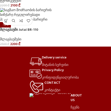
ტურნიკეტები
2100
₾
2200
₾
-12%
შლაგბაუმი Jutai BR-110
შლაგბაუმები
2200
₾
2500
₾
Delivery service
მიტანის სერვისი
Privacy Policy
კონფიდენციალურობა
CONTACT
კონტაქტი
ABOUT
US
ჩვენს