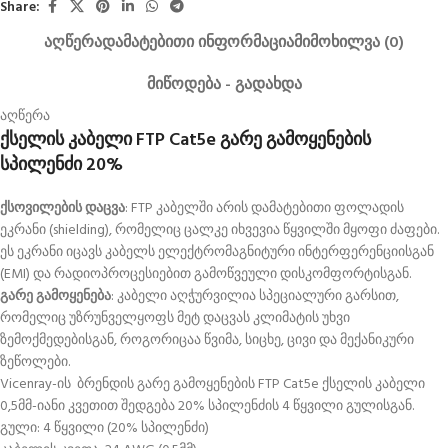
Share:
ᲐᲦᲬᲔᲠᲐ
ᲓᲐᲛᲐᲢᲔᲑᲘᲗᲘ ᲘᲜᲤᲝᲠᲛᲐᲪᲘᲐ
ᲛᲘᲛᲝᲮᲘᲚᲕᲐ (0)
ᲛᲘᲬᲝᲓᲔᲑᲐ - ᲒᲐᲓᲐᲮᲓᲐ
აღწერა
ქსელის კაბელი FTP Cat5e გარე გამოყენების
სპილენძი 20%
ქსოვილების დაცვა
: FTP კაბელში არის დამატებითი ფოლადის
ეკრანი (shielding), რომელიც ცალკე იხვევია წყვილში მყოფი ძაფები.
ეს ეკრანი იცავს კაბელს ელექტრომაგნიტური ინტერფერენციისგან
(EMI) და რადიოპროცესიებით გამოწვეული დისკომფორტისგან.
გარე გამოყენება
: კაბელი აღჭურვილია სპეციალური გარსით,
რომელიც უზრუნველყოფს მეტ დაცვას კლიმატის უხვი
ზემოქმედებისგან, როგორიცაა წვიმა, სიცხე, ცივი და მექანიკური
ზეწოლები.
Vicenray-ის ბრენდის გარე გამოყენების FTP Cat5e ქსელის კაბელი
0,5მმ-იანი კვეთით შედგება 20% სპილენძის 4 წყვილი გულისგან.
გული: 4 წყვილი (20% სპილენძი)