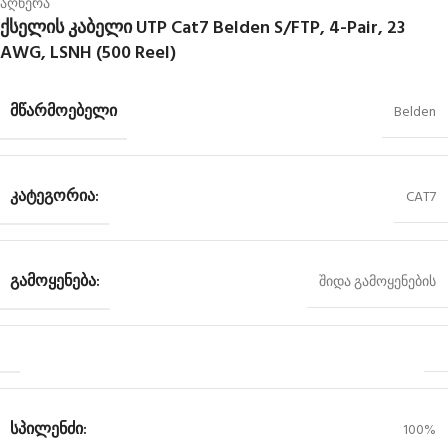
აღწერა
ქსელის კაბელი UTP Cat7 Belden S/FTP, 4-Pair, 23
AWG, LSNH (500 Reel)
ᲛᲬᲐᲠᲛᲝᲔᲑᲔᲚᲘ
Belden
ᲙᲐᲢᲔᲒᲝᲠᲘᲐ:
CAT7
ᲒᲐᲛᲝᲧᲔᲜᲔᲑᲐ:
შიდა გამოყენების
ᲡᲞᲘᲚᲔᲜᲫᲘ:
100%