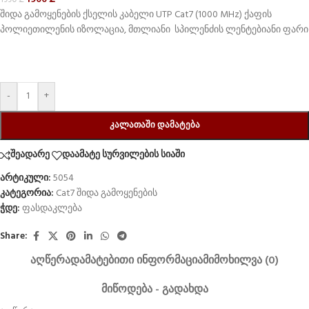
შიდა გამოყენების ქსელის კაბელი UTP Cat7 (1000 MHz) ქაფის
პოლიეთილენის იზოლაცია, მთლიანი სპილენძის ლენტებიანი ფარი
-
+
ᲙᲐᲚᲐᲗᲐᲨᲘ ᲓᲐᲛᲐᲢᲔᲑᲐ
შეადარე
დაამატე სურვილების სიაში
არტიკული:
5054
კატეგორია:
Cat7 შიდა გამოყენების
ჭდე:
ფასდაკლება
Share:
ᲐᲦᲬᲔᲠᲐ
ᲓᲐᲛᲐᲢᲔᲑᲘᲗᲘ ᲘᲜᲤᲝᲠᲛᲐᲪᲘᲐ
ᲛᲘᲛᲝᲮᲘᲚᲕᲐ (0)
ᲛᲘᲬᲝᲓᲔᲑᲐ - ᲒᲐᲓᲐᲮᲓᲐ