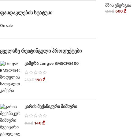
მზის ენერგია
600
₾
650
₾
ᲤᲐᲡᲓᲐᲙᲚᲔᲑᲘᲡ ᲡᲢᲐᲢᲣᲡᲘ
On sale
ᲧᲕᲔᲚᲐᲖᲔ ᲠᲔᲘᲢᲘᲜᲒᲣᲚᲘ ᲞᲠᲝᲓᲣᲥᲢᲔᲑᲘ
კამერა Longse BMSCFG400
190
₾
250
₾
კარის მექანიკური მიმხური
140
₾
160
₾