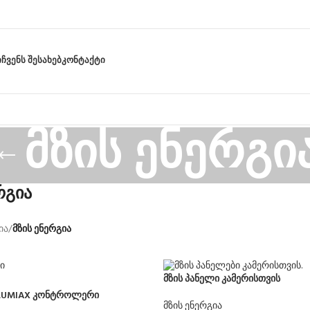
Ი
ᲩᲕᲔᲜᲡ ᲨᲔᲡᲐᲮᲔᲑ
ᲙᲝᲜᲢᲐᲥᲢᲘ
მზის ენერგი
რგია
ია
/
მზის ენერგია
მზის პანელი კამერისთვის
 LUMIAX კონტროლერი
მზის ენერგია