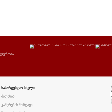
ალურობა
ᲡᲐᲡᲐᲠᲒᲔᲑᲚᲝ ᲑᲛᲣᲚᲘ
მაღაზია
კამერების მონტაჟი