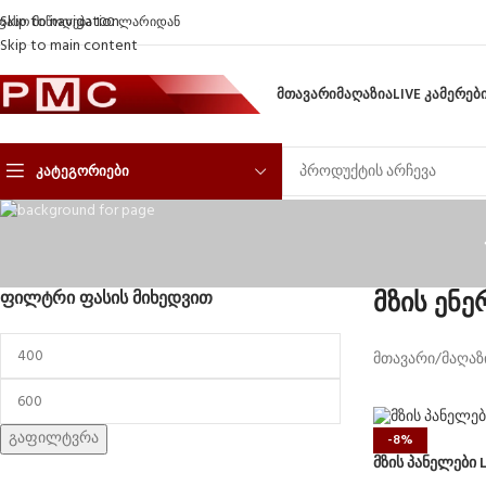
Skip to navigation
ფასო მიწოდება 100 ლარიდან
Skip to main content
ᲛᲗᲐᲕᲐᲠᲘ
ᲛᲐᲦᲐᲖᲘᲐ
LIVE ᲙᲐᲛᲔᲠᲔᲑ
ᲙᲐᲢᲔᲒᲝᲠᲘᲔᲑᲘ
მზის ენე
ᲤᲘᲚᲢᲠᲘ ᲤᲐᲡᲘᲡ ᲛᲘᲮᲔᲓᲕᲘᲗ
მთავარი
/
მაღაზ
გაფილტვრა
-8%
მზის პანელები