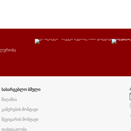
ალურობა
ᲡᲐᲡᲐᲠᲒᲔᲑᲚᲝ ᲑᲛᲣᲚᲘ
მაღაზია
კამერების მონტაჟი
შვეიცარის მონტაჟი
ფასდაკლება