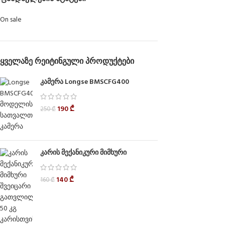
On sale
ᲧᲕᲔᲚᲐᲖᲔ ᲠᲔᲘᲢᲘᲜᲒᲣᲚᲘ ᲞᲠᲝᲓᲣᲥᲢᲔᲑᲘ
კამერა Longse BMSCFG400
190
₾
250
₾
კარის მექანიკური მიმხური
140
₾
160
₾