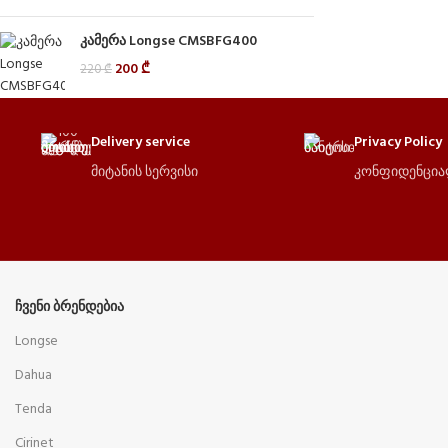
კამერა Longse CMSBFG400
200
₾
220
₾
Delivery service
Privacy Policy
მიტანის სერვისი
კონფიდენცი
ᲩᲕᲔᲜᲘ ᲑᲠᲔᲜᲓᲔᲑᲘᲐ
Longse
Dahua
Tenda
Cirinet