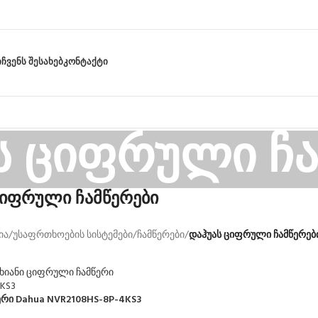
Ი
ᲩᲕᲔᲜᲡ ᲨᲔᲡᲐᲮᲔᲑ
ᲙᲝᲜᲢᲐᲥᲢᲘ
ს ციფრული ჩა
ციფრული ჩამწერები
ია
/
უსაფრთხოების სისტემები
/
ჩამწერები
/
დაჰუას ციფრული ჩამწერებ
რი Dahua NVR2108HS-8P-4KS3