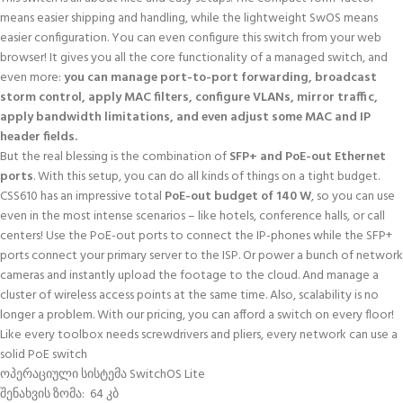
means easier shipping and handling, while the lightweight SwOS means
easier configuration. You can even configure this switch from your web
browser! It gives you all the core functionality of a managed switch, and
even more:
you can manage port-to-port forwarding, broadcast
storm control, apply MAC filters, configure VLANs, mirror traffic,
apply bandwidth limitations, and even adjust some MAC and IP
header fields.
But the real blessing is the combination of
SFP+ and PoE-out Ethernet
ports
. With this setup, you can do all kinds of things on a tight budget.
CSS610 has an impressive total
PoE-out budget of 140 W
, so you can use
even in the most intense scenarios – like hotels, conference halls, or call
centers! Use the PoE-out ports to connect the IP-phones while the SFP+
ports connect your primary server to the ISP. Or power a bunch of network
cameras and instantly upload the footage to the cloud. And manage a
cluster of wireless access points at the same time. Also, scalability is no
longer a problem. With our pricing, you can afford a switch on every floor!
Like every toolbox needs screwdrivers and pliers, every network can use a
solid PoE switch
ოპერაციული სისტემა SwitchOS Lite
შენახვის ზომა: 64 კბ