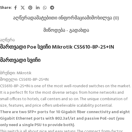
Share:
ᲐᲦᲬᲔᲠᲐ
ᲓᲐᲛᲐᲢᲔᲑᲘᲗᲘ ᲘᲜᲤᲝᲠᲛᲐᲪᲘᲐ
ᲛᲘᲛᲝᲮᲘᲚᲕᲐ (0)
ᲛᲘᲬᲝᲓᲔᲑᲐ - ᲒᲐᲓᲐᲮᲓᲐ
აღწერა
მართვადი Poe სვიჩი Mikrotik CSS610-8P-2S+IN
მართვადი სვიჩი
ბრენდი: Mikrotik
მოდელი: CSS610-8P-2S+IN
CSS610-8P-2S+IN is one of the most well-rounded switches on the market.
It is a perfect fit for the most diverse setups: from home networks and
small offices to hotels, call centers and so on. The unique combination of
size, features, and price offers unbelievable scalability potential.
There are two SFP+ ports for 10 Gigabit fiber connectivity and eight
Gigabit Ethernet ports with 802.3af/at and passive PoE-out (you
only need a single PSU to provide both).
This switch is all about nice and easy setups. The compact form-factor