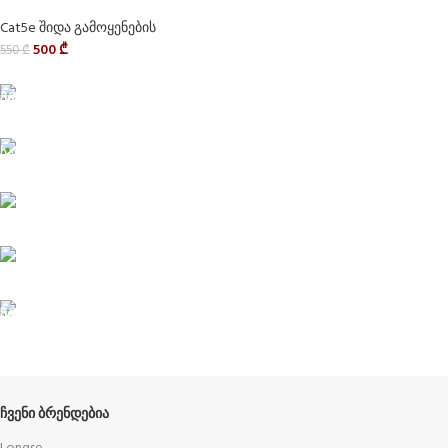
Cat5e შიდა გამოყენების
500
₾
550
₾
Delivery service
მიტანის სერვისი
Privacy Policy
კონფიდენციალურობა
ABOUT US
ჩვენს შესახებ
Terms and Conditions
წესები და პირობები
ᲩᲕᲔᲜᲘ ᲑᲠᲔᲜᲓᲔᲑᲘᲐ