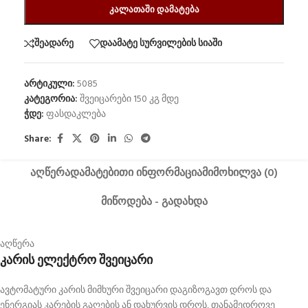
ᲙᲐᲚᲐᲗᲐᲨᲘ ᲓᲐᲛᲐᲢᲔᲑᲐ
შეადარე
დაამატე სურვილების სიაში
არტიკული:
5085
კატეგორია:
შვეიცარები 150 კგ მდე
ჭდე:
ფასდაკლება
Share:
ᲐᲦᲬᲔᲠᲐ
ᲓᲐᲛᲐᲢᲔᲑᲘᲗᲘ ᲘᲜᲤᲝᲠᲛᲐᲪᲘᲐ
ᲛᲘᲛᲝᲮᲘᲚᲕᲐ (0)
ᲛᲘᲬᲝᲓᲔᲑᲐ - ᲒᲐᲓᲐᲮᲓᲐ
აღწერა
კარის ელექტრო შვეიცარი
ავტომატური კარის მიმხური შვეიცარი დაგიზოგავთ დროს და
ენერგიას კარების გაღების ან დახურვის დროს, თანამედროვე