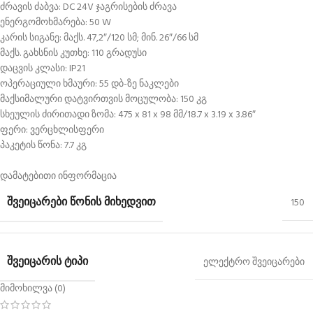
ძრავის ძაბვა: DC 24V ჯაგრისების ძრავა
ენერგომოხმარება: 50 W
კარის სიგანე: მაქს. 47,2″/120 სმ; მინ. 26″/66 სმ
მაქს. გახსნის კუთხე: 110 გრადუსი
დაცვის კლასი: IP21
ოპერაციული ხმაური: 55 დბ-ზე ნაკლები
მაქსიმალური დატვირთვის მოცულობა: 150 კგ
სხეულის ძირითადი ზომა: 475 x 81 x 98 მმ/18.7 x 3.19 x 3.86″
ფერი: ვერცხლისფერი
პაკეტის წონა: 7.7 კგ
დამატებითი ინფორმაცია
ᲨᲕᲔᲘᲪᲐᲠᲔᲑᲘ ᲬᲝᲜᲘᲡ ᲛᲘᲮᲔᲓᲕᲘᲗ
150
ᲨᲕᲔᲘᲪᲐᲠᲘᲡ ᲢᲘᲞᲘ
ელექტრო შვეიცარები
მიმოხილვა (0)