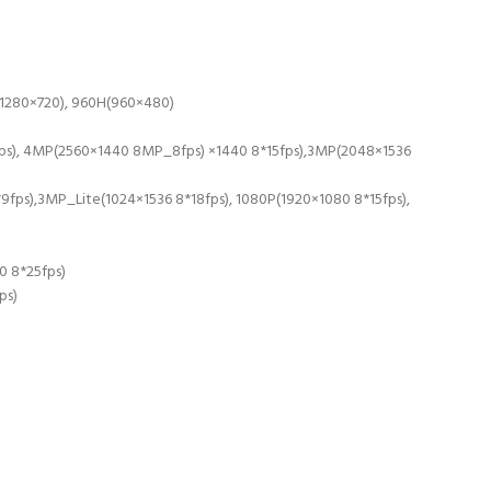
1280×720), 960H(960×480)
s), 4MP(2560×1440 8MP_8fps) ×1440 8*15fps),3MP(2048×1536
fps),3MP_Lite(1024×1536 8*18fps), 1080P(1920×1080 8*15fps),
0 8*25fps)
ps)