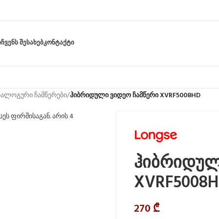
Ი
ᲩᲕᲔᲜᲡ ᲨᲔᲡᲐᲮᲔᲑ
ᲙᲝᲜᲢᲐᲥᲢᲘ
ნალოგური ჩამწერები
/
ჰიბრიდული ვიდეო ჩამწერი XVRF5008HD
ჰიბრიდულ
XVRF5008
270
₾