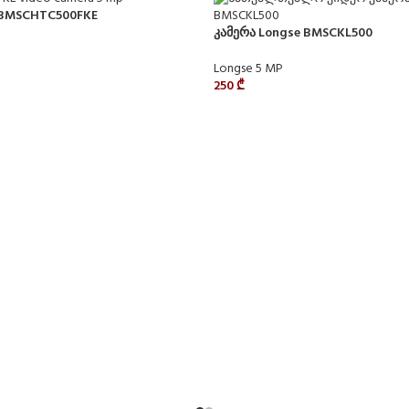
 BMSCHTC500FKE
კამერა Longse BMSCKL500
Longse 5 MP
250
₾