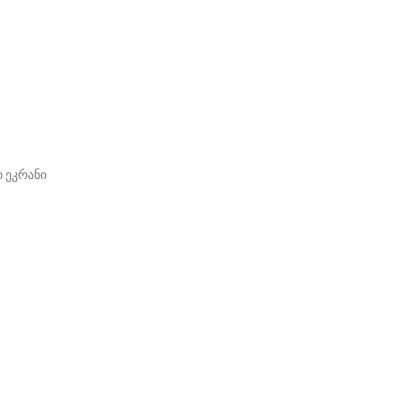
ი ეკრანი