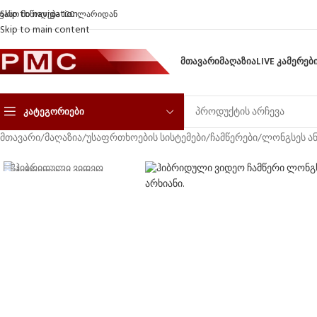
Skip to navigation
ფასო მიწოდება 100 ლარიდან
Skip to main content
ᲛᲗᲐᲕᲐᲠᲘ
ᲛᲐᲦᲐᲖᲘᲐ
LIVE ᲙᲐᲛᲔᲠᲔᲑ
ᲙᲐᲢᲔᲒᲝᲠᲘᲔᲑᲘ
მთავარი
/
მაღაზია
/
უსაფრთხოების სისტემები
/
ჩამწერები
/
ლონგსეს ა