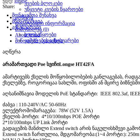
ჭდე:
longse
კვების ბლოკები
Share:
უწყვეტი კვების წყაროები
მონაცემთა შენახვა
აღწერა
მზის ენერგია
დამატებითი ინფორმაცია
აქსესუარები
მიმოხილვა (0)
ხელსაწყოები
About brand
კამერების აქსესუარები
მიწოდება - გადახდა
აღწერა
არამართვადი Poe სვიჩიLongse HT42FA
ამარტივებს ქსელის მოწყობილობების განლაგებას, რადგან
ქსელებზე, როგორიცაა სახლში, ოფისში ან მცირე ბიზნესში
აღსანიშნავია მოდელის PoE სტანდარტი: IEEE 802.3af, IEEE 
ძაბვა : 110-240V/AC 50-60Hz
ელექტრომომარაგება: 78W (52V 1.5A)
ქსელის პორტი: 4*10/100mbps POE პორტი
2*10/100mbps UP Link პორტი
გადაცემის მანძილი Extend switch არის ნაგულისხმევი გამ
Extend switch ჩართულია, მდგომარეობა:(1~4 პორტი:): 250m