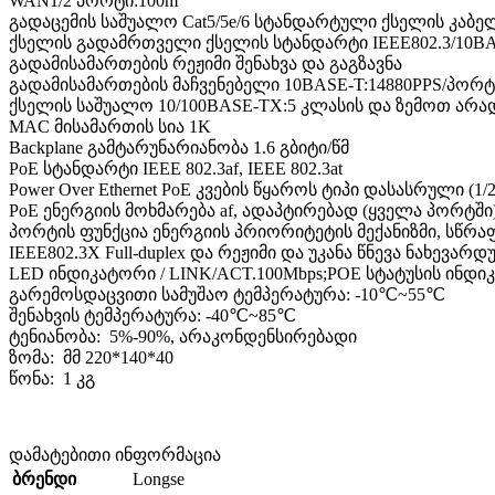
WAN1/2 პორტი:100m
გადაცემის საშუალო Cat5/5e/6 სტანდარტული ქსელის კაბე
ქსელის გადამრთველი ქსელის სტანდარტი IEEE802.3/10BASE-T
გადამისამართების რეჟიმი შენახვა და გაგზავნა
გადამისამართების მაჩვენებელი 10BASE-T:14880PPS/პორტი
ქსელის საშუალო 10/100BASE-TX:5 კლასის და ზემოთ არ
MAC მისამართის სია 1K
Backplane გამტარუნარიანობა 1.6 გბიტი/წმ
PoE სტანდარტი IEEE 802.3af, IEEE 802.3at
Power Over Ethernet PoE კვების წყაროს ტიპი დასასრული (1/2+
PoE ენერგიის მოხმარება af, ადაპტირებად (ყველა პორტში
პორტის ფუნქცია ენერგიის პრიორიტეტის მექანიზმი, სწრა
IEEE802.3X Full-duplex და რეჟიმი და უკანა წნევა ნახევარ
LED ინდიკატორი / LINK/ACT.100Mbps;POE სტატუსის ინდ
გარემოსდაცვითი სამუშაო ტემპერატურა: -10℃~55℃
შენახვის ტემპერატურა: -40℃~85℃
ტენიანობა: 5%-90%, არაკონდენსირებადი
ზომა: მმ 220*140*40
წონა: 1 კგ
დამატებითი ინფორმაცია
Longse
ბრენდი