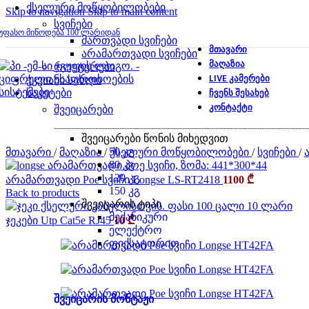
ქსელური მოწყობილობები
Skip to navigation
Skip to main content
სვიჩები
უფასო მიწოდება 100 ლარიდან
მართვადი სვიჩები
ᲛᲗᲐᲕᲐᲠᲘ
არამართვადი სვიჩები
ᲛᲐᲦᲐᲖᲘᲐ
როუტერები
LIVE ᲙᲐᲛᲔᲠᲔᲑᲘ
ჭკვიანი სახლი
ᲩᲕᲔᲜᲡ ᲨᲔᲡᲐᲮᲔᲑ
საკეტები
ᲙᲝᲜᲢᲐᲥᲢᲘ
შვეიცარები
შვეიცარები წონის მიხედვით
50 კგ
მთავარი
/
მაღაზია
/
ქსელური მოწყობილობები
/
სვიჩები
/
80 კგ
120 კგ
არამართვადი Poe სვიჩი Longse LS-RT2418
1100
₾
150 კგ
Back to products
შვეიცარის ტიპი
მექანიკური
ჯეკები Utp Cat5e RJ45
10
₾
ელექტრო
ფიქსატორით
შვეიცარის მონტაჟი