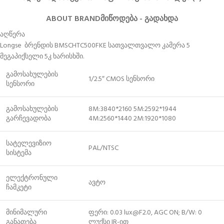
ABOUT BRAND
ᲛᲘᲬᲝᲓᲔᲑᲐ - ᲒᲐᲓᲐᲮᲓᲐ
აღწერა
Longse ბრენდის BMSCHTC500FKE სათვალთვალო კამერა 5
მეგაპიქსელი 5კ ხარისხში.
გამოსახულების
1/2.5″ CMOS სენსორი
სენსორი
გამოსახულების
8M:3840*2160 5M:2592*1944
გარჩევადობა
4M:2560*1440 2M:1920*1080
სატელევიზიო
PAL/NTSC
სისტემა
ელექტრონული
ავტო
ჩამკეტი
მინიმალური
ფერი: 0.03 lux@F2.0, AGC ON; B/W: 0
განათება
ლუქსი IR-ით