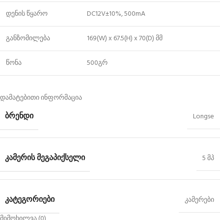
დენის წყარო
DC12V±10%, 500mA
განზომილება
169(W) x 67.5(H) x 70(D) მმ
წონა
500გრ
დამატებითი ინფორმაცია
ᲑᲠᲔᲜᲓᲘ
Longse
ᲙᲐᲛᲔᲠᲘᲡ ᲛᲔᲒᲐᲞᲘᲥᲡᲔᲚᲘ
5 მპ
ᲙᲐᲢᲔᲒᲝᲠᲘᲔᲑᲘ
კამერები
მიმოხილვა (0)