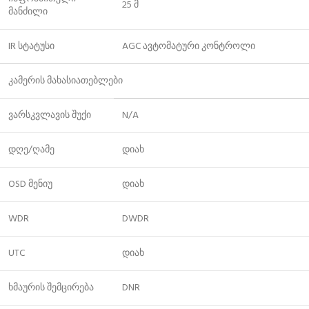
25 მ
მანძილი
IR სტატუსი
AGC ავტომატური კონტროლი
კამერის მახასიათებლები
ვარსკვლავის შუქი
N/A
დღე/ღამე
დიახ
OSD მენიუ
დიახ
WDR
DWDR
UTC
დიახ
ხმაურის შემცირება
DNR