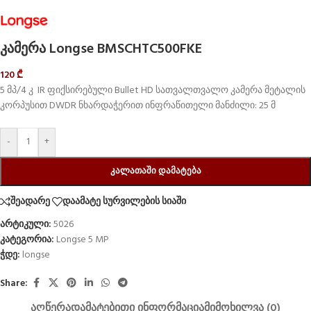
კამერა Longse BMSCHTC500FKE
120
₾
5 მპ/4 კ IR ფიქსირებული Bullet HD სათვალთვალო კამერა მეტალის
კორპუსით DWDR ნხარდაჭერით ინფრაწითელი მანძილი: 25 მ
-
+
ᲙᲐᲚᲐᲗᲐᲨᲘ ᲓᲐᲛᲐᲢᲔᲑᲐ
შეადარე
დაამატე სურვილების სიაში
არტიკული:
5026
კატეგორია:
Longse 5 MP
ჭდე:
longse
Share:
ᲐᲦᲬᲔᲠᲐ
ᲓᲐᲛᲐᲢᲔᲑᲘᲗᲘ ᲘᲜᲤᲝᲠᲛᲐᲪᲘᲐ
ᲛᲘᲛᲝᲮᲘᲚᲕᲐ (0)