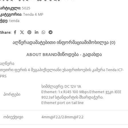
არტიკული:
5025
კატეგორია:
Tenda 4 MP
ჭდე:
tenda
Share:
ᲐᲦᲬᲔᲠᲐ
ᲓᲐᲛᲐᲢᲔᲑᲘᲗᲘ ᲘᲜᲤᲝᲠᲛᲐᲪᲘᲐ
ᲛᲘᲛᲝᲮᲘᲚᲕᲐ (0)
ABOUT BRAND
ᲛᲘᲬᲝᲓᲔᲑᲐ - ᲒᲐᲓᲐᲮᲓᲐ
აღწერა
თეთრი ფერის 4 მეგაპიქსელიანი უსაფრთხოების კამერა Tenda IC7-
PRS
სიმძლავრე: DC 12V 1A
Ethernet: 1 x RJ45 100 Mbps Ethernet ჯეკი. IEEE
პორტები
802.3af სტანდარტის მხარდაჭერა.
Ethernet port on tail line
ობიექტივი
4mm@F2.2/2.8mm@F2.2