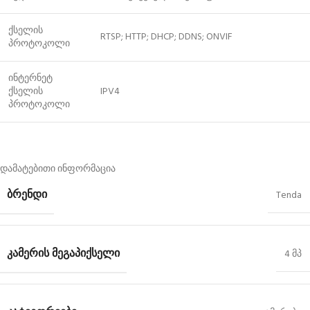
ქსელის
RTSP; HTTP; DHCP; DDNS; ONVIF
პროტოკოლი
ინტერნეტ
ქსელის
IPV4
პროტოკოლი
დამატებითი ინფორმაცია
ᲑᲠᲔᲜᲓᲘ
Tenda
ᲙᲐᲛᲔᲠᲘᲡ ᲛᲔᲒᲐᲞᲘᲥᲡᲔᲚᲘ
4 მპ