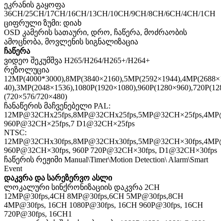
ეკრანის გაყოფა
36CH/25CH/17CH/16CH/13CH/10CH/9CH/8CH/6CH/4CH/1CH
ციფრული ზუმი: დიახ
OSD კამერის სათაური, დრო, ჩაწერა, მოძრაობის
ამოცნობა, მოვლენის სიგნალიზაცია
ჩაწერა
ვიდეო შეკუმშვა H265/H264/H265+/H264+
რეზოლუცია
12MP(4000*3000),8MP(3840×2160),5MP(2592×1944),4MP(2688×
40),3MP(2048×1536),1080P(1920×1080),960P(1280×960),720P(12
(720×576/720×480)
ჩანაწერის მაჩვენებელი PAL:
12MP@32CHx25fps,8MP@32CHx25fps,5MP@32CH×25fps,4MP@
960P@32CH×25fps,7 D1@32CH×25fps
NTSC:
12MP@32CHx30fps,8MP@32CHx30fps,5MP@32CH×30fps,4MP@
960P@32CH×30fps, 960P 720P@32CH×30fps, D1@32CH×30fps
ჩაწერის რეჟიმი Manual\Timer\Motion Detection\ Alarm\Smart
Event
დაკვრა და სარეზერვო ასლი
ლოკალური სინქრონიზაციის დაკვრა 2CH
12MP@30fps,4CH 8MP@30fps,6CH 5MP@30fps,8CH
4MP@30fps, 16CH 1080P@30fps, 16CH 960P@30fps, 16CH
720P@30fps, 16CH1