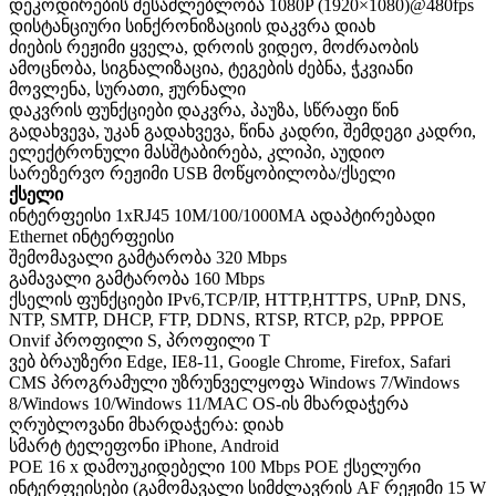
დეკოდირების შესაძლებლობა 1080P (1920×1080)@480fps
დისტანციური სინქრონიზაციის დაკვრა დიახ
ძიების რეჟიმი ყველა, დროის ვიდეო, მოძრაობის
ამოცნობა, სიგნალიზაცია, ტეგების ძებნა, ჭკვიანი
მოვლენა, სურათი, ჟურნალი
დაკვრის ფუნქციები დაკვრა, პაუზა, სწრაფი წინ
გადახვევა, უკან გადახვევა, წინა კადრი, შემდეგი კადრი,
ელექტრონული მასშტაბირება, კლიპი, აუდიო
სარეზერვო რეჟიმი USB მოწყობილობა/ქსელი
ქსელი
ინტერფეისი 1xRJ45 10M/100/1000MA ადაპტირებადი
Ethernet ინტერფეისი
შემომავალი გამტარობა 320 Mbps
გამავალი გამტარობა 160 Mbps
ქსელის ფუნქციები IPv6,TCP/IP, HTTP,HTTPS, UPnP, DNS,
NTP, SMTP, DHCP, FTP, DDNS, RTSP, RTCP, p2p, PPPOE
Onvif პროფილი S, პროფილი T
ვებ ბრაუზერი Edge, IE8-11, Google Chrome, Firefox, Safari
CMS პროგრამული უზრუნველყოფა Windows 7/Windows
8/Windows 10/Windows 11/MAC OS-ის მხარდაჭერა
ღრუბლოვანი მხარდაჭერა: დიახ
სმარტ ტელეფონი iPhone, Android
POE 16 x დამოუკიდებელი 100 Mbps POE ქსელური
ინტერფეისები (გამომავალი სიმძლავრის AF რეჟიმი 15 W