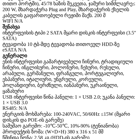
თითო პორტში), 45/78 ხაზის შეკვეთა, ჯამური სიმძლავრე≤
200 W, მხარდაჭერა Plug and Play, მხარდაჭერის ქსელის
კაბელის გაფართოებული რეჟიმი მაქს. 200 მ
WIFI N/A
შენახვა
ინტერფეისის ტიპი 2 SATA მყარი დისკის ინტერფეისი (3.5″
SATA)
ტევადობა 10 ტბ-მდე ტევადობა თითოეულ HDD-ზე
eSATA N/A
გენერალი
ენის ინტერფეისი გამარტივებული ჩინური, ტრადიციული
ჩინური, ინგლისური, პოლონური, ჩეხური, რუსული,
არაბული, გერმანული, ფრანგული, პორტუგალიური,
ესპანური, იტალიური, უნგრული, კორეული,
ჰოლანდიური, ბერძნული, იანპანური, უკრაინული,
ყაზახური
USB ინტერფეისი წინა პანელი: 1 × USB 2.0; უკანა პანელი:
1 × USB 3.0
RS485: N/A
ენერგიის მოხმარება: 100-240VAC, 50/60Hz ≤15W (მყარი
დისკის და POE-ის გარეშე)
სამუშაო გარემო: -10℃-50℃, 10%-90% (ტენიანობა)
პროდუქტის ზომა: (W×D×H) 380 x 316 x 51 მმ
წმინდა წონა: 2.58 კგ (HDD-ის გარეშე)