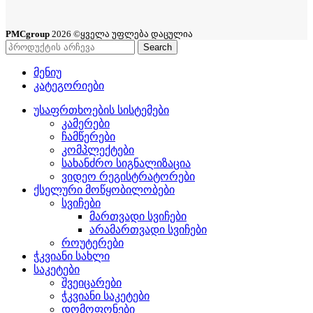
PMCgroup
2026 ©ყველა უფლება დაცულია
Search
მენიუ
კატეგორიები
უსაფრთხოების სისტემები
კამერები
ჩამწერები
კომპლექტები
სახანძრო სიგნალიზაცია
ვიდეო რეგისტრატორები
ქსელური მოწყობილობები
სვიჩები
მართვადი სვიჩები
არამართვადი სვიჩები
როუტერები
ჭკვიანი სახლი
საკეტები
შვეიცარები
ჭკვიანი საკეტები
დომოფონები