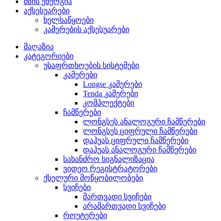
მზის ენერგია
აქსესუარები
ხელსაწყოები
კამერების აქსესუარები
მაღაზია
კატეგორიები
უსაფრთხოების სისტემები
კამერები
Longse კამერები
Tenda კამერები
კომპლექტები
ჩამწერები
ლონგსეს ანალოგური ჩამწერები
ლონგსეს ციფრული ჩამწერები
დაჰუას ციფრული ჩამწერები
დაჰუას ანალოგური ჩამწერები
სახანძრო სიგნალიზაცია
ვიდეო რეგისტრატორები
ქსელური მოწყობილობები
სვიჩები
მართვადი სვიჩები
არამართვადი სვიჩები
როუტერები