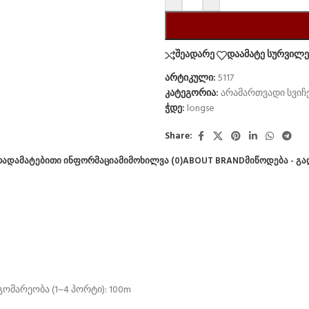
შეადარე
დაამატე სურვილებ
არტიკული:
5117
კატეგორია:
არამართვადი სვიჩ
ჭდე:
longse
Share:
ᲠᲐ
ᲓᲐᲛᲐᲢᲔᲑᲘᲗᲘ ᲘᲜᲤᲝᲠᲛᲐᲪᲘᲐ
ᲛᲘᲛᲝᲮᲘᲚᲕᲐ (0)
ABOUT BRAND
ᲛᲘᲬᲝᲓᲔᲑᲐ - Გ
გომარეობა (1~4 პორტი): 100m