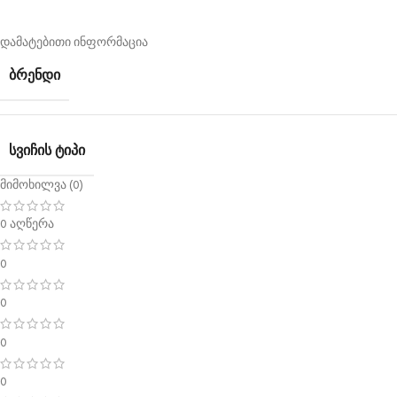
დამატებითი ინფორმაცია
ᲑᲠᲔᲜᲓᲘ
ᲡᲕᲘᲩᲘᲡ ᲢᲘᲞᲘ
მიმოხილვა (0)
0 აღწერა
0
0
0
0