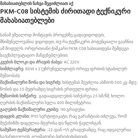
მახასიათებლის ნახვა შეგიძლიათ აქ
.
PKM-C08 სისტემის ძირითადი ტექნიკური
მახასიათებლები
სანამ უშუალოდ მონტაჟის პროცესზე გადავიდოდეთ,
მნიშვნელოვანია ვიცოდეთ, თუ რა ტექნიკური პოტენციალი გააჩნია
ამ მოდელს
. ორფრთიანი ჭიშკარი PKM-C08 ხასიათდება შემდეგი
საექსპლუატაციო მაჩვენებლებით:
კვების ბლოკი და ძრავის ძაბვა:
AC 220V
.
სიმძლავრე:
80W x 2
(უზრუნველყოფს ორივე ფრთის სტაბილურ
მუშაობას)
.
მაქსიმალური წონა და სიგრძე:
სისტემას შეუძლია ასწიოს 500 კგ-მდე
წონის და 3.5 მეტრამდე სიგრძის ერთეული ფრთა
.
მუშაობის სიჩქარე:
გადაადგილების სიჩქარეა 2.5 სმ/წმ, ხოლო
ღერძის მაქსიმალური სვლა 400 მილიმეტრია
.
გაღების მაქსიმალური კუთხე:
110 გრადუსი
.
დაცვის კლასი:
IP55 სერტიფიკატი, რაც გარანტიას იძლევა, რომ
მექანიზმი დაცულია მტვრისა და წყლის ჭავლისგან
.
სამუშაო ტემპერატურა:
-22
-დან
+55 გრადუსა
მდე, რაც იდეალურია
საქართველოს კლიმატური პირობებისთვის
.