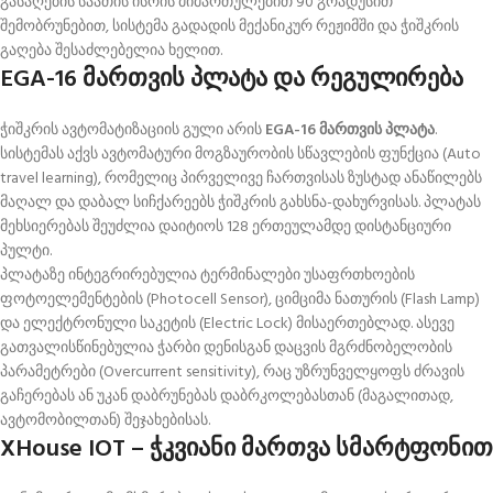
გასაღების საათის ისრის მიმართულებით 90 გრადუსით
შემობრუნებით, სისტემა გადადის მექანიკურ რეჟიმში და ჭიშკრის
გაღება შესაძლებელია ხელით
.
EGA-16 მართვის პლატა და რეგულირება
ჭიშკრის ავტომატიზაციის გული არის
EGA-16 მართვის პლატა
.
სისტემას აქვს ავტომატური მოგზაურობის სწავლების ფუნქცია (Auto
travel learning), რომელიც პირველივე ჩართვისას ზუსტად ანაწილებს
მაღალ და დაბალ სიჩქარეებს ჭიშკრის გახსნა-დახურვისას
. პლატას
მეხსიერებას შეუძლია დაიტიოს 128 ერთეულამდე დისტანციური
პულტი
.
პლატაზე ინტეგრირებულია ტერმინალები უსაფრთხოების
ფოტოელემენტების (Photocell Sensor), ციმციმა ნათურის (Flash Lamp)
და ელექტრონული საკეტის (Electric Lock) მისაერთებლად
. ასევე
გათვალისწინებულია ჭარბი დენისგან დაცვის მგრძნობელობის
პარამეტრები (Overcurrent sensitivity), რაც უზრუნველყოფს ძრავის
გაჩერებას ან უკან დაბრუნებას დაბრკოლებასთან (მაგალითად,
ავტომობილთან) შეჯახებისას
.
XHouse IOT – ჭკვიანი მართვა სმარტფონით