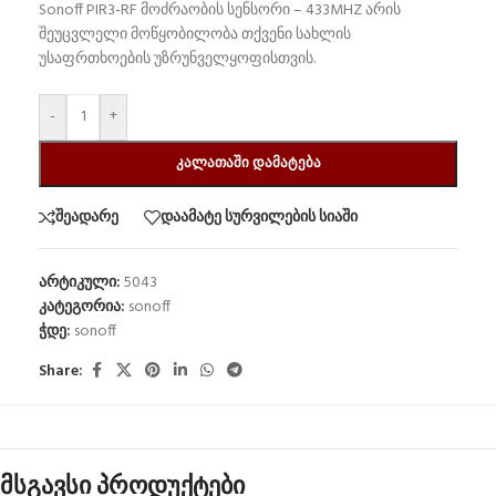
Sonoff PIR3-RF მოძრაობის სენსორი – 433MHZ არის
შეუცვლელი მოწყობილობა თქვენი სახლის
უსაფრთხოების უზრუნველყოფისთვის.
-
+
ᲙᲐᲚᲐᲗᲐᲨᲘ ᲓᲐᲛᲐᲢᲔᲑᲐ
შეადარე
დაამატე სურვილების სიაში
არტიკული:
5043
კატეგორია:
sonoff
ჭდე:
sonoff
Share:
მსგავსი პროდუქტები