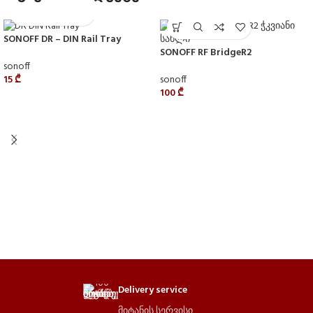
SONOFF DR – DIN Rail Tray
SONOFF RF BridgeR2
sonoff
sonoff
15
₾
100
₾
Delivery service
მიტანის სერვისი