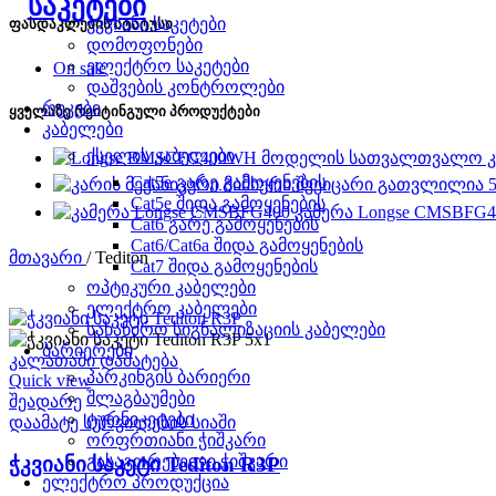
ჭკვიანი საკეტები
ფასდაკლების სტატუსი
დომოფონები
ელექტრო საკეტები
On sale
დაშვების კონტროლები
რეკები
ყველაზე რეიტინგული პროდუქტები
კაბელები
ქსელის კაბელები
Cat5e გარე გამოყენების
Cat5e შიდა გამოყენების
კამერა Longse CMSBFG
Cat6 გარე გამოყენების
Cat6/Cat6a შიდა გამოყენების
მთავარი
/
Tediton
Cat7 შიდა გამოყენების
ოპტიკური კაბელები
ელექტრო კაბელები
სახანძრო სიგნალიზაციის კაბელები
ბარიერები
კალათაში დამატება
პარკინგის ბარიერი
Quick view
შლაგბაუმები
შეადარე
ტურნიკეტები
დაამატე სურვილების სიაში
ორფრთიანი ჭიშკარი
გასაგორებელი ჭიშკარი
ჭკვიანი საკეტი Tediton R3P
ელექტრო პროდუქცია