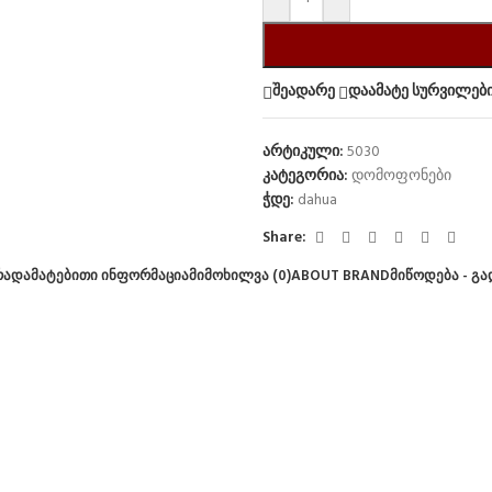
შეადარე
დაამატე სურვილები
არტიკული:
5030
კატეგორია:
დომოფონები
ჭდე:
dahua
Share:
ᲠᲐ
ᲓᲐᲛᲐᲢᲔᲑᲘᲗᲘ ᲘᲜᲤᲝᲠᲛᲐᲪᲘᲐ
ᲛᲘᲛᲝᲮᲘᲚᲕᲐ (0)
ABOUT BRAND
ᲛᲘᲬᲝᲓᲔᲑᲐ - Გ