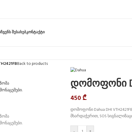
Ი
ᲩᲕᲔᲜᲡ ᲨᲔᲡᲐᲮᲔᲑ
ᲙᲝᲜᲢᲐᲥᲢᲘ
TH2421FB
Back to products
დომოფონი Da
450
₾
დომოფონი Dahua DHI VTH2421FB
მხარდაჭერით, SOS სიგნალიზაც
-
+