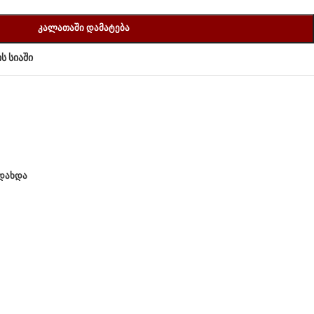
ᲙᲐᲚᲐᲗᲐᲨᲘ ᲓᲐᲛᲐᲢᲔᲑᲐ
ს სიაში
ᲐᲓᲐᲮᲓᲐ