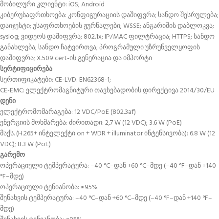
მობილური კლიენტი: iOS; Android
კიბერუსაფრთხოება: კონფიგურაციის დაშიფვრა; სანდო შესრულება;
დაიჯესტი; უსაფრთხოების ჟურნალები; WSSE; ანგარიშის დაბლოკვა;
syslog; ვიდეოს დაშიფვრა; 802.1x; IP/MAC ფილტრაცია; HTTPS; სანდო
განახლება; სანდო ჩატვირთვა; პროგრამული უზრუნველყოფის
დაშიფვრა; X.509 cert-ის გენერაცია და იმპორტი
სერტიფიცირება
სერთიფიკატები: CE-LVD: EN62368-1;
CE-EMC: ელექტრომაგნიტური თავსებადობის დირექტივა 2014/30/EU
დენი
ელექტრომომარაგება: 12 VDC/PoE (802.3af)
ენერგიის მოხმარება: ძირითადი: 2,7 W (12 VDC); 3.6 W (PoE)
მაქს. (H.265+ ინტელექტი on + WDR + illuminator ინტენსივობა): 6.8 W (12
VDC); 8.3 W (PoE)
გარემო
ოპერაციული ტემპერატურა: –40 °C–დან +60 °C–მდე (–40 °F–დან +140
°F–მდე)
ოპერაციული ტენიანობა: ≤95%
შენახვის ტემპერატურა: –40 °C–დან +60 °C–მდე (–40 °F–დან +140 °F–
მდე)