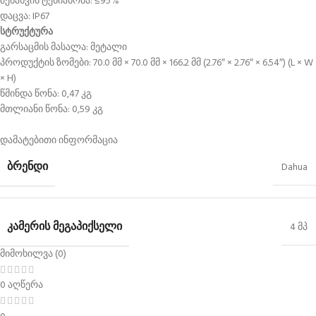
შენახვის ტენიანობა: ≤95%
დაცვა: IP67
სტრუქტურა
გარსაცმის მასალა: მეტალი
პროდუქტის ზომები: 70.0 მმ × 70.0 მმ × 166.2 მმ (2.76″ × 2.76″ × 6.54″) (L × W
× H)
წმინდა წონა: 0,47 კგ
მთლიანი წონა: 0,59 კგ
დამატებითი ინფორმაცია
ᲑᲠᲔᲜᲓᲘ
Dahua
ᲙᲐᲛᲔᲠᲘᲡ ᲛᲔᲒᲐᲞᲘᲥᲡᲔᲚᲘ
4 მპ
მიმოხილვა (0)
0 აღწერა