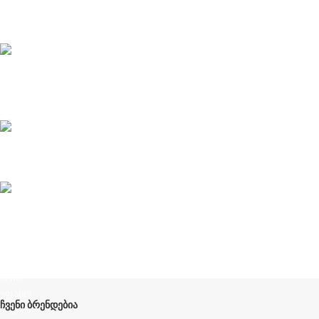
Privacy Policy
კონფიდენციალურობა
CONTACT
კონტაქტი
ABOUT US
ჩვენს შესახებ
Terms and Conditions
წესები და პირობები
ᲩᲕᲔᲜᲘ ᲑᲠᲔᲜᲓᲔᲑᲘᲐ