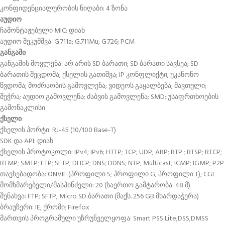
კონფიდენციალურობის ნიღაბი: 4 ზონა
აუდიო
ჩამონტაჟებული MIC: დიახ
აუდიო შეკუმშვა: G.711a; G.711Mu; G.726; PCM
განგაში
განგაშის მოვლენა: არ არის SD ბარათი; SD ბარათი სავსეა; SD
ბარათის შეცდომა; ქსელის გათიშვა; IP კონფლიქტი; უკანონო
წვდომა; მოძრაობის გამოვლენა; ვიდეოს გაყალბება; მავთული;
შეჭრა; აუდიო გამოვლენა; ძაბვის გამოვლენა; SMD; უსაფრთხოების
გამონაკლისი
ქსელი
ქსელის პორტი: RJ-45 (10/100 Base-T)
SDK და API: დიახ
ქსელის პროტოკოლი: IPv4; IPv6; HTTP; TCP; UDP; ARP; RTP ; RTSP; RTCP;
RTMP; SMTP; FTP; SFTP; DHCP; DNS; DDNS; NTP; Multicast; ICMP; IGMP; P2P
თავსებადობა: ONVIF (პროფილი S; პროფილი G; პროფილი T); CGI
მომხმარებელი/მასპინძელი: 20 (საერთო გამტარობა: 48 მ)
შენახვა: FTP; SFTP; Micro SD ბარათი (მაქს. 256 GB მხარდაჭერა)
ბრაუზერი: IE; ქრომი; Firefox
მართვის პროგრამული უზრუნველყოფა: Smart PSS Lite;DSS;DMSS