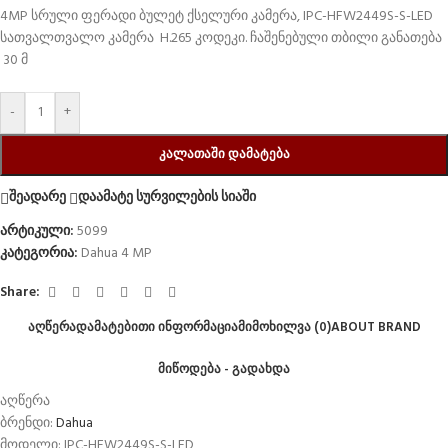
4MP სრული ფერადი ბულეტ ქსელური კამერა, IPC-HFW2449S-S-LED
სათვალთვალო კამერა H.265 კოდეკი. ჩაშენებული თბილი განათება
30 მ
-
+
ᲙᲐᲚᲐᲗᲐᲨᲘ ᲓᲐᲛᲐᲢᲔᲑᲐ
შეადარე
დაამატე სურვილების სიაში
არტიკული:
5099
კატეგორია:
Dahua 4 MP
Share:
ᲐᲦᲬᲔᲠᲐ
ᲓᲐᲛᲐᲢᲔᲑᲘᲗᲘ ᲘᲜᲤᲝᲠᲛᲐᲪᲘᲐ
ᲛᲘᲛᲝᲮᲘᲚᲕᲐ (0)
ABOUT BRAND
ᲛᲘᲬᲝᲓᲔᲑᲐ - ᲒᲐᲓᲐᲮᲓᲐ
აღწერა
ბრენდი:
Dahua
მოდელი: IPC-HFW2449S-S-LED