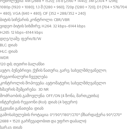
რეზოლუცია: 4M (2688 × 1520); 3.6 მ (2560 × 1440); 3M (2304 × 1296);
1080p (1920 × 1080); 1.3 მ (1280 × 960); 720p (1280 × 720); D1 (704 × 576/704
× 480); VGA (640 × 480); CIF (352 × 288/352 × 240)
ბიტის სიჩქარის კონტროლი: CBR/VBR
ვიდეო ბიტის სიხშირე; H.264: 32 kbps–6144 kbps
H.265: 12 kbps–6144 kbps
დღე/ღამე: ფერი/B/W
BLC: დიახ
HLC: დიახ
WDR
120 დბ; თეთრი ბალანსი
ავტო; ბუნებრივი; ქუჩის ნათურა; გარე; სახელმძღვანელო;
რეგიონალური ჩვეულება
კონტროლის მოპოვება: ავტომატური; სახელმძღვანელო
ხმაურის შემცირება: 3D NR
მოძრაობის გამოვლენა: OFF/ON (4 ზონა, მართკუთხა)
ინტერესის რეგიონი (RoI): დიახ (4 სფერო)
ჭკვიანი განათება: დიახ
გამოსახულების როტაცია: 0°/90°/180°/270° (მხარდაჭერა 90°/270°
2688 × 1520 გარჩევადობით და უფრო დაბალი)
სარკე: დიახ