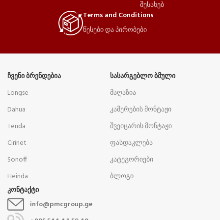
შესახებ
Terms and Conditions
წესები და პირობები
ᲩᲕᲔᲜᲘ ᲑᲠᲔᲜᲓᲔᲑᲘᲐ
ᲡᲐᲡᲐᲠᲒᲔᲑᲚᲝ ᲑᲛᲣᲚᲘ
Longse
მაღაზია
Dahua
კამერების მონტაჟი
Tenda
შვეიცარის მონტაჟი
Cirinet
ფასდაკლება
Sonoff
კატეგორიები
Heinda
ბლოგი
კონტაქტი
info@pmcgroup.ge