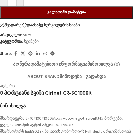
ᲙᲐᲚᲐᲗᲐᲨᲘ ᲓᲐᲛᲐᲢᲔᲑᲐ
შეადარე
დაამატე სურვილების სიაში
არტიკული:
5075
კატეგორია:
სვიჩები
Share:
ᲐᲦᲬᲔᲠᲐ
ᲓᲐᲛᲐᲢᲔᲑᲘᲗᲘ ᲘᲜᲤᲝᲠᲛᲐᲪᲘᲐ
ᲛᲘᲛᲝᲮᲘᲚᲕᲐ (0)
ABOUT BRAND
ᲛᲘᲬᲝᲓᲔᲑᲐ - ᲒᲐᲓᲐᲮᲓᲐ
აღწერა
8 პორტიანი სვიჩი Cirinet CR-SG1008K
მიმოხილვა
მხარდაჭერა 8×10/100/1000Mbps Auto-negotiationRJ45 პორტები,
ყველა პორტის ავტომატური MDI/MDIX
მხარს უჭერს IEEE802.3x ნაკადის კონტროლს Full-duplex რეჟიმისთვის