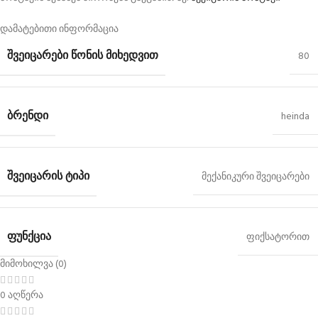
დამატებითი ინფორმაცია
ᲨᲕᲔᲘᲪᲐᲠᲔᲑᲘ ᲬᲝᲜᲘᲡ ᲛᲘᲮᲔᲓᲕᲘᲗ
80
ᲑᲠᲔᲜᲓᲘ
heinda
ᲨᲕᲔᲘᲪᲐᲠᲘᲡ ᲢᲘᲞᲘ
მექანიკური შვეიცარები
ᲤᲣᲜᲥᲪᲘᲐ
ფიქსატორით
მიმოხილვა (0)
0 აღწერა