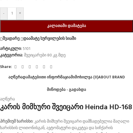
-
+
ᲙᲐᲚᲐᲗᲐᲨᲘ ᲓᲐᲛᲐᲢᲔᲑᲐ
შეადარე
დაამატე სურვილების სიაში
არტიკული:
5101
კატეგორია:
შვეიცარები 80 კგ მდე
Share:
ᲐᲦᲬᲔᲠᲐ
ᲓᲐᲛᲐᲢᲔᲑᲘᲗᲘ ᲘᲜᲤᲝᲠᲛᲐᲪᲘᲐ
ᲛᲘᲛᲝᲮᲘᲚᲕᲐ (0)
ABOUT BRAND
ᲛᲘᲬᲝᲓᲔᲑᲐ - ᲒᲐᲓᲐᲮᲓᲐ
აღწერა
კარის მიმხური შვეიცარი Heinda HD-168
პრემიუმ ხარისხი:
კარის მიმხური შვეიცარი დამზადებულია მაღალი
ხარისხის ლითონისგან, ავტომატური დაკეტვა და სიჩქარის