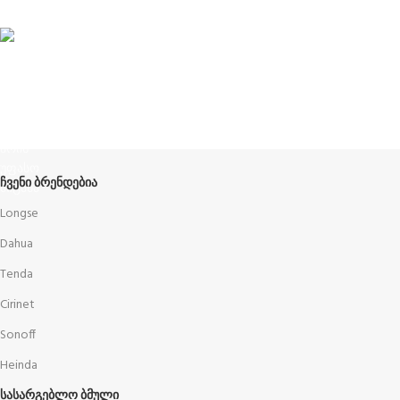
ჩვენს შესახებ
Terms and Conditions
წესები და პირობები
ᲩᲕᲔᲜᲘ ᲑᲠᲔᲜᲓᲔᲑᲘᲐ
Longse
Dahua
Tenda
Cirinet
Sonoff
Heinda
ᲡᲐᲡᲐᲠᲒᲔᲑᲚᲝ ᲑᲛᲣᲚᲘ