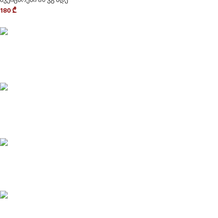
შვეიცარები 80 კგ მდე
180
₾
Delivery service
მიტანის სერვისი
Privacy Policy
კონფიდენციალურობა
CONTACT
კონტაქტი
ABOUT US