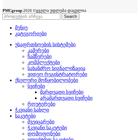
PMCgroup
2026 ©ყველა უფლება დაცულია
Search
მენიუ
კატეგორიები
უსაფრთხოების სისტემები
კამერები
ჩამწერები
კომპლექტები
სახანძრო სიგნალიზაცია
ვიდეო რეგისტრატორები
ქსელური მოწყობილობები
სვიჩები
მართვადი სვიჩები
არამართვადი სვიჩები
როუტერები
ჭკვიანი სახლი
საკეტები
შვეიცარები
ჭკვიანი საკეტები
დომოფონები
ელექტრო საკეტები