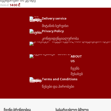
შვეიცარები 150 კგ მდე
1400
₾
1500
₾
Delivery service
მიტანის სერვისი
Privacy Policy
კონფიდენციალურობა
ABOUT
US
ჩვენს
შესახებ
Terms and Conditions
წესები და პირობები
ᲩᲕᲔᲜᲘ ᲑᲠᲔᲜᲓᲔᲑᲘᲐ
ᲡᲐᲡᲐᲠᲒᲔᲑᲚᲝ ᲑᲛᲣᲚᲘ