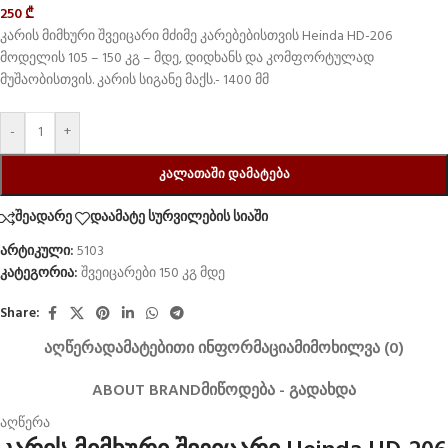
250
₾
კარის მიმხური შვეიცარი მძიმე კარებებისთვის Heinda HD-206
მოდელის 105 – 150 კგ – მდე, დიდხანს და კომფორტულად
მუშაობისთვის. კარის სიგანე მაქს.- 1400 მმ
-
+
ᲙᲐᲚᲐᲗᲐᲨᲘ ᲓᲐᲛᲐᲢᲔᲑᲐ
შეადარე
დაამატე სურვილების სიაში
არტიკული:
5103
კატეგორია:
შვეიცარები 150 კგ მდე
Share:
ᲐᲦᲬᲔᲠᲐ
ᲓᲐᲛᲐᲢᲔᲑᲘᲗᲘ ᲘᲜᲤᲝᲠᲛᲐᲪᲘᲐ
ᲛᲘᲛᲝᲮᲘᲚᲕᲐ (0)
ABOUT BRAND
ᲛᲘᲬᲝᲓᲔᲑᲐ - ᲒᲐᲓᲐᲮᲓᲐ
აღწერა