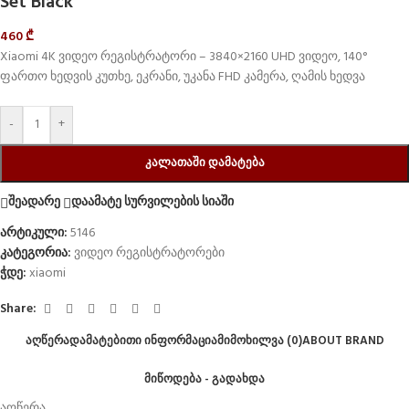
Set Black
460
₾
Xiaomi 4K ვიდეო რეგისტრატორი – 3840×2160 UHD ვიდეო, 140°
ფართო ხედვის კუთხე, ეკრანი, უკანა FHD კამერა, ღამის ხედვა
-
+
ᲙᲐᲚᲐᲗᲐᲨᲘ ᲓᲐᲛᲐᲢᲔᲑᲐ
შეადარე
დაამატე სურვილების სიაში
არტიკული:
5146
კატეგორია:
ვიდეო რეგისტრატორები
ჭდე:
xiaomi
Share:
ᲐᲦᲬᲔᲠᲐ
ᲓᲐᲛᲐᲢᲔᲑᲘᲗᲘ ᲘᲜᲤᲝᲠᲛᲐᲪᲘᲐ
ᲛᲘᲛᲝᲮᲘᲚᲕᲐ (0)
ABOUT BRAND
ᲛᲘᲬᲝᲓᲔᲑᲐ - ᲒᲐᲓᲐᲮᲓᲐ
აღწერა