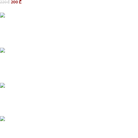
200
₾
220
₾
Delivery service
მიტანის სერვისი
Privacy Policy
კონფიდენციალურობა
CONTACT
კონტაქტი
ABOUT US