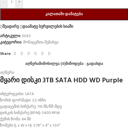
-
+
ᲙᲐᲚᲐᲗᲐᲨᲘ ᲓᲐᲛᲐᲢᲔᲑᲐ
შეადარე
დაამატე სურვილების სიაში
არტიკული:
5093
კატეგორია:
მონაცემთა შენახვა
Share:
ᲐᲦᲬᲔᲠᲐ
ᲛᲘᲛᲝᲮᲘᲚᲕᲐ (0)
ᲛᲘᲬᲝᲓᲔᲑᲐ - ᲒᲐᲓᲐᲮᲓᲐ
აღწერა
მყარი დისკი 3TB SATA HDD WD Purple
ინტერფეისი: SATA
ზომის ფორმატი: 3,5 ინჩი
გადაცემის სიჩქარე: 110 მბ/წმ-მდე
დისკის სიჩქარე (RPM): 5400 RPM
ქეშის ზომა: 64 მბ
ზომები (L x W x H): 5.79″ x 4″ x 1.03″