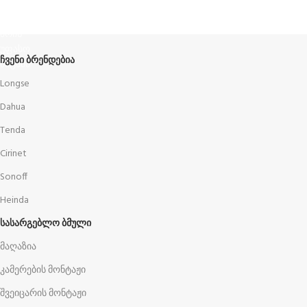
წესები და პირობები
ᲩᲕᲔᲜᲘ ᲑᲠᲔᲜᲓᲔᲑᲘᲐ
Longse
Dahua
Tenda
Cirinet
Sonoff
Heinda
ᲡᲐᲡᲐᲠᲒᲔᲑᲚᲝ ᲑᲛᲣᲚᲘ
მაღაზია
კამერების მონტაჟი
შვეიცარის მონტაჟი