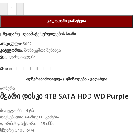
-
+
ᲙᲐᲚᲐᲗᲐᲨᲘ ᲓᲐᲛᲐᲢᲔᲑᲐ
შეადარე
დაამატე სურვილების სიაში
არტიკული:
5092
კატეგორია:
მონაცემთა შენახვა
ჭდე:
ფასდაკლება
Share:
ᲐᲦᲬᲔᲠᲐ
ᲛᲘᲛᲝᲮᲘᲚᲕᲐ (0)
ᲛᲘᲬᲝᲓᲔᲑᲐ - ᲒᲐᲓᲐᲮᲓᲐ
აღწერა
მყარი დისკი 4TB SATA HDD WD Purple
მოცულობა – 4 ტბ
თავსებადია: 64-მდე HD კამერა
ფორმის ფაქტორი – 3.5 ინჩი
სჩქარე: 5400 RPM