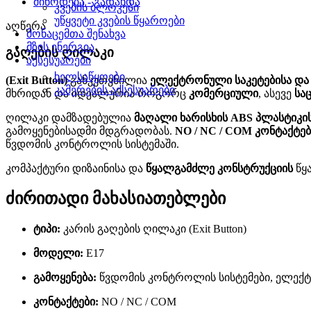
მიწოდება - გადახდა
კვების ბლოკები
უწყვეტი კვების წყაროები
აღწერა
მონაცემთა შენახვა
მზის ენერგია
გაღების ღილაკი
აქსესუარები
ხელსაწყოები
(Exit Button)
განკუთვნილია
ელექტრონული საკეტებისა და
კამერების აქსესუარები
მხრიდან და იდეალურია როგორც
კომერციული
, ასევე
სა
ღილაკი დამზადებულია
მაღალი ხარისხის ABS პლასტიკი
გამოყენებისადმი მდგრადობას.
NO / NC / COM კონტაქტე
წვდომის კონტროლის სისტემაში.
კომპაქტური დიზაინისა და
წყალგამძლე კონსტრუქციის
წყ
ძირითადი მახასიათებლები
ტიპი:
კარის გაღების ღილაკი (Exit Button)
მოდელი:
E17
გამოყენება:
წვდომის კონტროლის სისტემები, ელექ
კონტაქტები:
NO / NC / COM