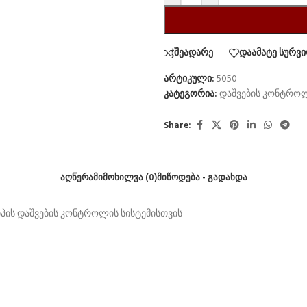
შეადარე
დაამატე სურვი
არტიკული:
5050
კატეგორია:
დაშვების კონტრო
Share:
ᲐᲦᲬᲔᲠᲐ
ᲛᲘᲛᲝᲮᲘᲚᲕᲐ (0)
ᲛᲘᲬᲝᲓᲔᲑᲐ - ᲒᲐᲓᲐᲮᲓᲐ
იპის დაშვების კონტროლის სისტემისთვის