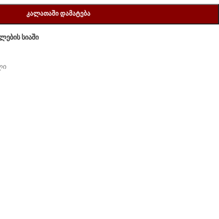
ᲙᲐᲚᲐᲗᲐᲨᲘ ᲓᲐᲛᲐᲢᲔᲑᲐ
ლების სიაში
ლი