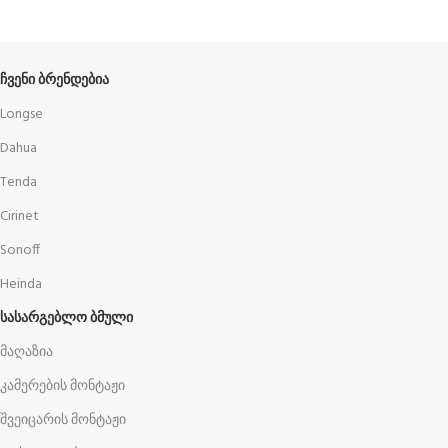
წესები და პირობები
ᲩᲕᲔᲜᲘ ᲑᲠᲔᲜᲓᲔᲑᲘᲐ
Longse
Dahua
Tenda
Cirinet
Sonoff
Heinda
ᲡᲐᲡᲐᲠᲒᲔᲑᲚᲝ ᲑᲛᲣᲚᲘ
მაღაზია
კამერების მონტაჟი
შვეიცარის მონტაჟი