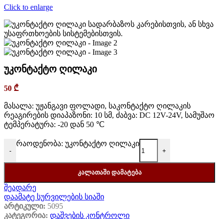
Click to enlarge
უკონტაქტო ღილაკი
50
₾
მასალა: უჟანგავი ფოლადი, საკონტაქტო ღილაკის
რეაგირების დიაპაზონი: 10 სმ, ძაბვა: DC 12V-24V,
სამუშაო
ტემპერატურა: -20 დან 50 ℃
რაოდენობა: უკონტაქტო ღილაკი
-
+
ᲙᲐᲚᲐᲗᲐᲨᲘ ᲓᲐᲛᲐᲢᲔᲑᲐ
შეადარე
დაამატე სურვილების სიაში
არტიკული:
5095
კატეგორია:
დაშვების კონტროლი