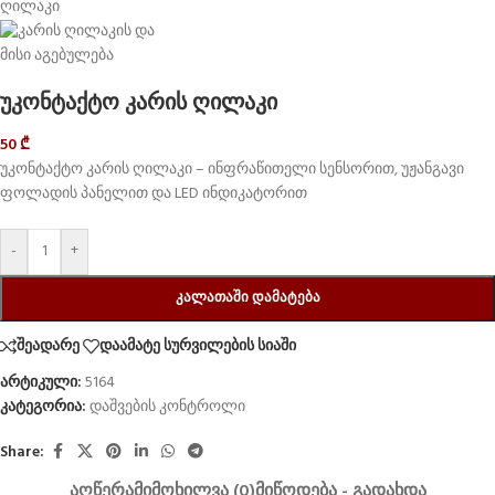
უკონტაქტო კარის ღილაკი
50
₾
უკონტაქტო კარის ღილაკი – ინფრაწითელი სენსორით, უჟანგავი
ფოლადის პანელით და LED ინდიკატორით
-
+
ᲙᲐᲚᲐᲗᲐᲨᲘ ᲓᲐᲛᲐᲢᲔᲑᲐ
შეადარე
დაამატე სურვილების სიაში
არტიკული:
5164
კატეგორია:
დაშვების კონტროლი
Share:
ᲐᲦᲬᲔᲠᲐ
ᲛᲘᲛᲝᲮᲘᲚᲕᲐ (0)
ᲛᲘᲬᲝᲓᲔᲑᲐ - ᲒᲐᲓᲐᲮᲓᲐ