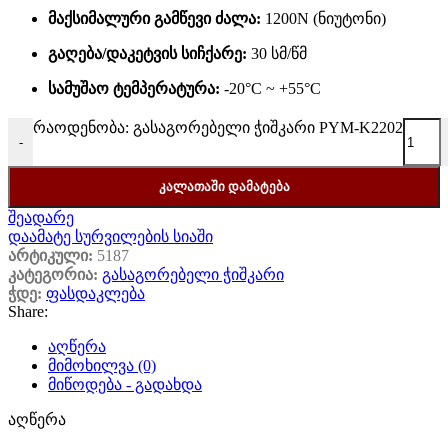
მაქსიმალური გამწევი ძალა:
1200N (ნიუტონი)
გაღება/დაკეტვის სიჩქარე:
30 სმ/წმ
სამუშაო ტემპერატურა:
-20°C ~ +55°C
რაოდენობა: გასაგორებელი ჭიშკარი PYM-K2202
-
ᲙᲐᲚᲐᲗᲐᲨᲘ ᲓᲐᲛᲐᲢᲔᲑᲐ
შეადარე
დაამატე სურვილების სიაში
არტიკული:
5187
კატეგორია:
გასაგორებელი ჭიშკარი
ჭდე:
ფასდაკლება
Share:
აღწერა
მიმოხილვა (0)
მიწოდება - გადახდა
აღწერა